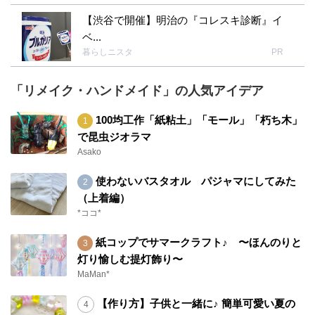
【渋谷で開催】明治の『コレスキ診断』イ
ベ...
暮らしニスタ
PR
「リメイク・ハンドメイド」の人気アイデア
100均工作「紙粘土」「モール」「朽ち木」
で昆虫ジオラマ
Asako
使わないバスタオル パジャマにしてみた
（上着編）
*ココ*
紙コップでサマークラフト♪ 〜ほんのりと
灯り愉しむ提灯飾り〜
MaMan*
【作り方】子供と一緒に♪ 簡単可愛い夏の