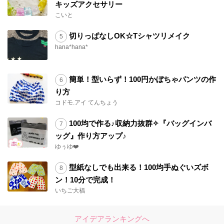
キッズアクセサリー
こいと
切りっぱなしOK☆Tシャツリメイク
hana*hana*
簡単！型いらず！100円かぼちゃパンツの作
り方
コドモ.アイ てんちょう
100均で作る♪収納力抜群✧『バッグインバ
ッグ』作り方アップ♪
ゆぅゆ❤️
型紙なしでも出来る！100均手ぬぐいズボ
ン！10分で完成！
いちご大福
アイデアランキングへ