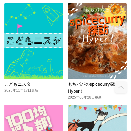
こどもニスタ
もちパパのspicecurry探訪
2025年11年17日更新
Hyper！
2025年05年28日更新