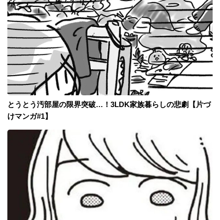
とうとう汚部屋の限界突破…！3LDK家族暮らしの悲劇【片づ
けマンガ#1】