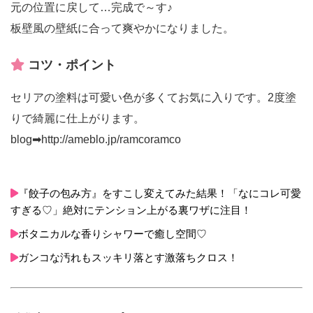
元の位置に戻して…完成で～す♪
板壁風の壁紙に合って爽やかになりました。
コツ・ポイント
セリアの塗料は可愛い色が多くてお気に入りです。2度塗
りで綺麗に仕上がります。
blog➡http://ameblo.jp/ramcoramco
『餃子の包み方』をすこし変えてみた結果！「なにコレ可愛
すぎる♡」絶対にテンション上がる裏ワザに注目！
ボタニカルな香りシャワーで癒し空間♡
ガンコな汚れもスッキリ落とす激落ちクロス！