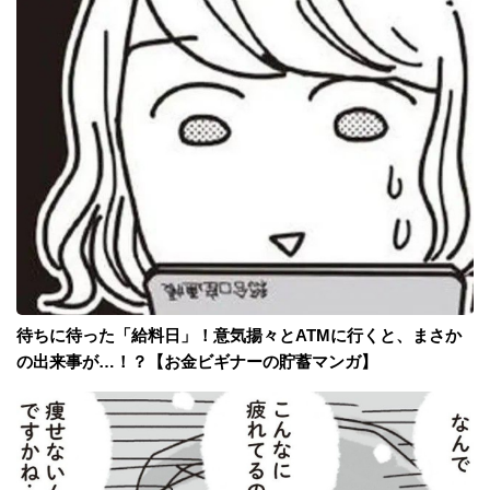
待ちに待った「給料日」！意気揚々とATMに行くと、まさか
の出来事が…！？【お金ビギナーの貯蓄マンガ】