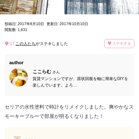
投稿日: 2017年8月10日
更新日: 2017年10月10日
閲覧数: 1,631
17
この人たち
がステキしました
ステキする
author
ここらむ
さん
賃貸マンションですが、原状回復を軸に簡単なDIYを
楽しんでいます。よろ...
セリアの水性塗料で時計をリメイクしました。爽やかなス
モーキーブルーで部屋が明るくなりました！