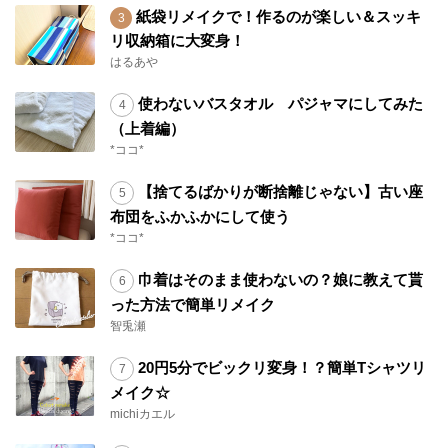
紙袋リメイクで！作るのが楽しい＆スッキ
リ収納箱に大変身！
はるあや
使わないバスタオル パジャマにしてみた
（上着編）
*ココ*
【捨てるばかりが断捨離じゃない】古い座
布団をふかふかにして使う
*ココ*
巾着はそのまま使わないの？娘に教えて貰
った方法で簡単リメイク
智兎瀬
20円5分でビックリ変身！？簡単Tシャツリ
メイク☆
michiカエル