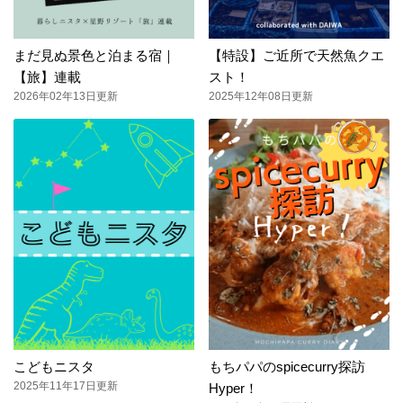
まだ見ぬ景色と泊まる宿｜
【特設】ご近所で天然魚クエ
【旅】連載
スト！
2026年02年13日更新
2025年12年08日更新
こどもニスタ
もちパパのspicecurry探訪
2025年11年17日更新
Hyper！