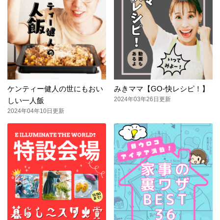
ケンティー健人の世にもおい
みきママ【GO-快レシピ！】
2024年03年26日更新
しい一人飯
2024年04年10日更新