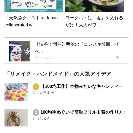
「天然魚クエスト in Japan
ヨーグルトに『塩』を入れる
collaborated wi...
だけ！大人がワ...
【渋谷で開催】明治の『コレスキ診断』イ
ベ...
暮らしニスタ
PR
「リメイク・ハンドメイド」の人気アイデア
【100均工作】本物みたいなキャンディー
にじいろ工房
100均手ぬぐいで簡単フリル巾着の作り方♪
こうしまき