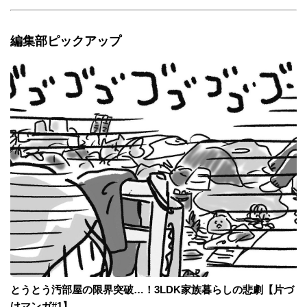
編集部ピックアップ
とうとう汚部屋の限界突破…！3LDK家族暮らしの悲劇【片づ
けマンガ#1】