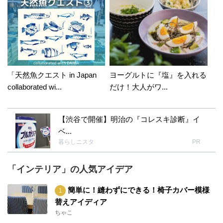
「天然魚クエスト in Japan
ヨーグルトに『塩』を入れる
collaborated wi...
だけ！大人がワ...
【渋谷で開催】明治の『コレスキ診断』イ
ベ...
暮らしニスタ
PR
「インテリア」の人気アイデア
簡単に！縫わずにできる！椅子カバー模様
替えアイディア
ちゃこ