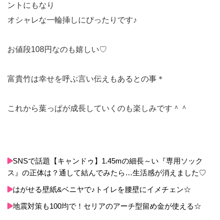
ントにもなり
オシャレな一輪挿しにぴったりです♪
お値段108円なのも嬉しい♡
富貴竹は幸せを呼ぶ言い伝えもあるとの事＊
これから葉っぱが成長していくのも楽しみです＾＾
SNSで話題【キャンドゥ】1.45mの細長～い『専用ソック
ス』の正体は？通して結んでみたら…生活感が消えました♡
はがせる壁紙&ベニヤで♪トイレを腰壁にイメチェン☆
地震対策も100均で！セリアのアーチ型留め金が使える☆