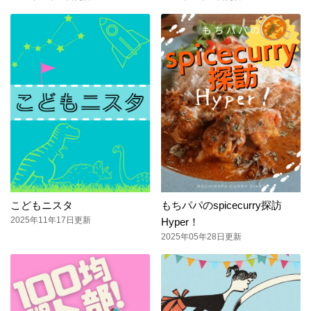
こどもニスタ
もちパパのspicecurry探訪
2025年11年17日更新
Hyper！
2025年05年28日更新