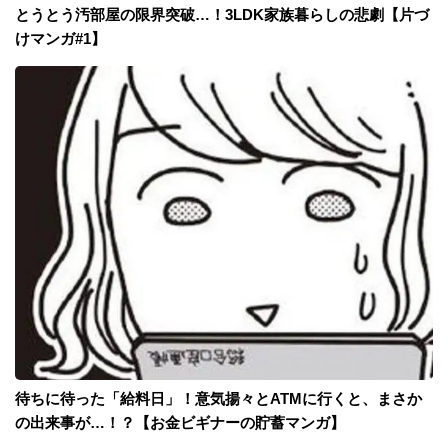
とうとう汚部屋の限界突破…！3LDK家族暮らしの悲劇【片づ
けマンガ#1】
待ちに待った「給料日」！意気揚々とATMに行くと、まさか
の出来事が…！？【お金ビギナーの貯蓄マンガ】