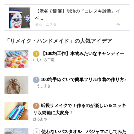
【渋谷で開催】明治の『コレスキ診断』イ
ベ...
暮らしニスタ
PR
「リメイク・ハンドメイド」の人気アイデア
【100均工作】本物みたいなキャンディー
にじいろ工房
100均手ぬぐいで簡単フリル巾着の作り方♪
こうしまき
紙袋リメイクで！作るのが楽しい＆スッキ
リ収納箱に大変身！
はるあや
使わないバスタオル パジャマにしてみた