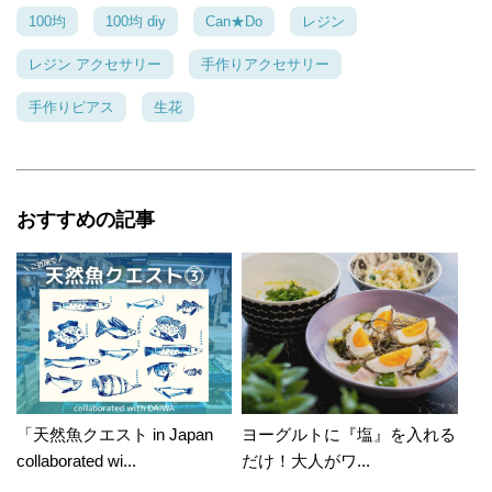
100均
100均 diy
Can★Do
レジン
レジン アクセサリー
手作りアクセサリー
手作りピアス
生花
おすすめの記事
「天然魚クエスト in Japan
ヨーグルトに『塩』を入れる
collaborated wi...
だけ！大人がワ...