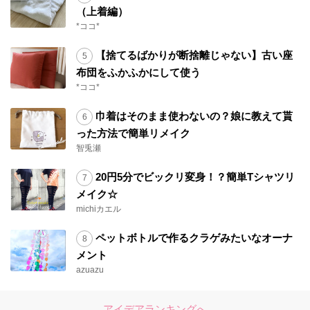
（上着編）
*ココ*
【捨てるばかりが断捨離じゃない】古い座
布団をふかふかにして使う
*ココ*
巾着はそのまま使わないの？娘に教えて貰
った方法で簡単リメイク
智兎瀬
20円5分でビックリ変身！？簡単Tシャツリ
メイク☆
michiカエル
ペットボトルで作るクラゲみたいなオーナ
メント
azuazu
アイデアランキングへ