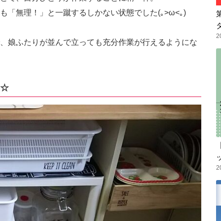
「無理！」と一蹴するしかない状態でした(｡>ω<｡)
2
、娘ふたりが並んで立っても充分作業が行えるようにな
☆
2