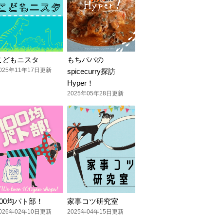
こどもニスタ
もちパパの
025年11年17日更新
spicecurry探訪
Hyper！
2025年05年28日更新
100均パト部！
家事コツ研究室
026年02年10日更新
2025年04年15日更新