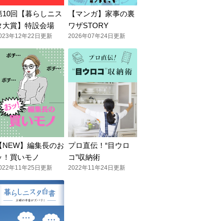
第10回【暮らしニス
【マンガ】家事の裏
タ大賞】特設会場
ワザSTORY
023年12年22日更新
2026年07年24日更新
【NEW】編集長のお
プロ直伝！“目ウロ
ッ！買いモノ
コ”収納術
022年11年25日更新
2022年11年24日更新