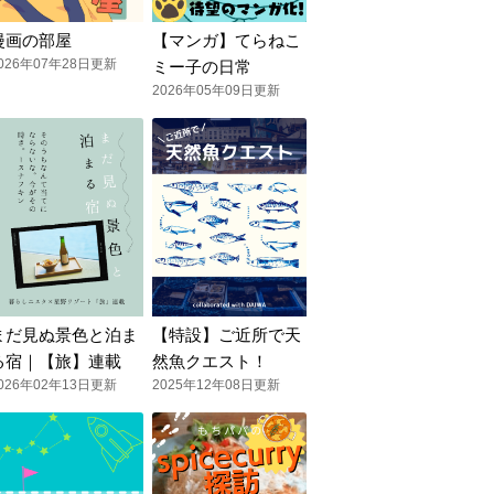
漫画の部屋
【マンガ】てらねこ
026年07年28日更新
ミー子の日常
2026年05年09日更新
まだ見ぬ景色と泊ま
【特設】ご近所で天
る宿｜【旅】連載
然魚クエスト！
026年02年13日更新
2025年12年08日更新