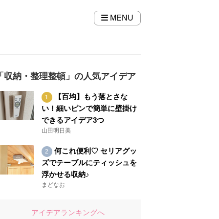
MENU
「収納・整理整頓」の人気アイデア
【百均】もう落とさな
い！細いピンで簡単に壁掛け
できるアイデア3つ
山田明日美
何これ便利♡ セリアグッ
ズでテーブルにティッシュを
浮かせる収納♪
まどなお
アイデアランキングへ