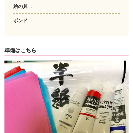
絵の具
：
ボンド
：
準備はこちら