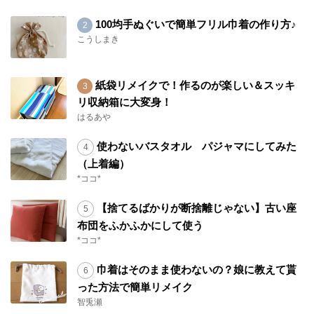
100均手ぬぐいで簡単フリル巾着の作り方♪
こうしまき
紙袋リメイクで！作るのが楽しい＆スッキ
リ収納箱に大変身！
はるあや
使わないバスタオル パジャマにしてみた
（上着編）
*ココ*
【捨てるばかりが断捨離じゃない】古い座
布団をふかふかにして使う
*ココ*
巾着はそのまま使わないの？娘に教えて貰
った方法で簡単リメイク
智兎瀬