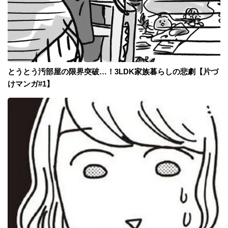
とうとう汚部屋の限界突破…！3LDK家族暮らしの悲劇【片づ
けマンガ#1】