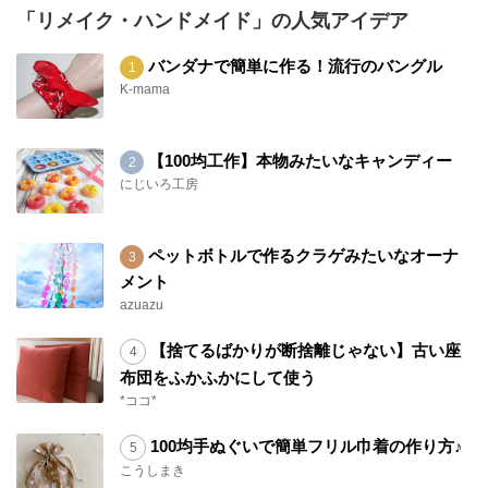
「リメイク・ハンドメイド」の人気アイデア
バンダナで簡単に作る！流行のバングル
K-mama
【100均工作】本物みたいなキャンディー
にじいろ工房
ペットボトルで作るクラゲみたいなオーナ
メント
azuazu
【捨てるばかりが断捨離じゃない】古い座
布団をふかふかにして使う
*ココ*
100均手ぬぐいで簡単フリル巾着の作り方♪
こうしまき