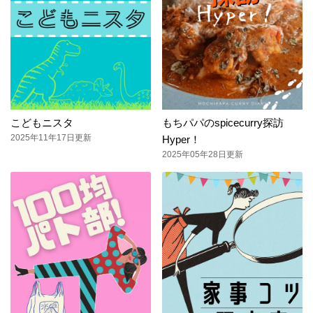
こどもニスタ
もちパパのspicecurry探訪
2025年11年17日更新
Hyper！
2025年05年28日更新