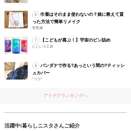
巾着はそのまま使わないの？娘に教えて貰
った方法で簡単リメイク
智兎瀬
【こどもが喜ぶ！】宇宙のビン詰め
にじいろ工房
バンダナで作る?あっという間の?ティッシ
ュカバー
*ココ*
アイデアランキングへ
活躍中!暮らしニスタさんご紹介