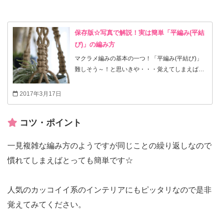
保存版☆写真で解説！実は簡単「平編み(平結
び)」の編み方
マクラメ編みの基本の一つ！「平編み(平結び)」
難しそう～！と思いきや・・・覚えてしまえば実
は簡単なんです♪ 人気のプラントハンガーやミサ
ンガブレスなどハンドメイドの世界が広がります
2017年3月17日
よ～ 色々なサイトで動画や解説がUPされている
ので・・・と思っていましたが 「詳しく教え
コツ・ポイント
て！」とリクエストを頂いたのでこちらでもご紹
介いたします。
一見複雑な編み方のようですが同じことの繰り返しなので
慣れてしまえばとっても簡単です☆
人気のカッコイイ系のインテリアにもピッタリなので是非
覚えてみてください。