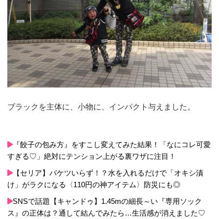
ブラックを主体に、小物に、インパクト与えました。
『餃子の包み方』をすこし変えてみた結果！「なにコレ可愛
すぎる♡」絶対にテンション上がる裏ワザに注目！
【セリア】バケツいらず！？水を入れるだけで「オキシ漬
け」がラクになる〈110円の神アイテム〉防災にも◎
SNSで話題【キャンドゥ】1.45mの細長～い『専用ソック
ス』の正体は？通して結んでみたら…生活感が消えました♡