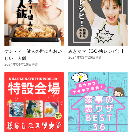
ケンティー健人の世にもおい
みきママ【GO-快レシピ！】
2024年03年26日更新
しい一人飯
2024年04年10日更新