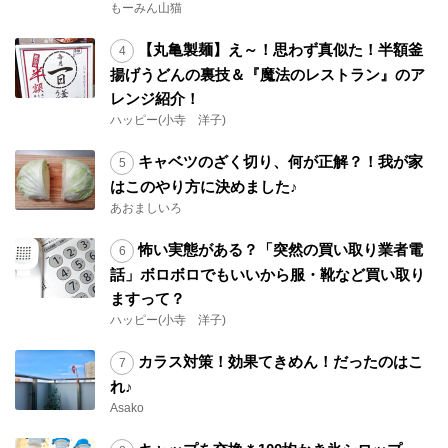
もーみん山猫
【丸亀製麺】え～！思わず真似た！半額釜
揚げうどんの裏技＆『魔法のレストラン』のア
レンジ紹介！
ハッピー(小寺 洋子)
キャベツのざく切り、何が正解？！我が家
はこのやり方に決めました♪
あおましいろ
怖い実態がある？「突然の買い取り業者電
話」ボロボロでもいいから服・靴など買い取り
ますって？
ハッピー(小寺 洋子)
カラス対策！効果てきめん！だったのはこ
れ♪
Asako