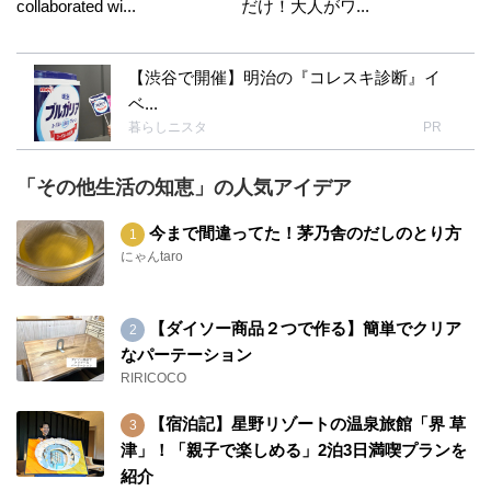
collaborated wi...
だけ！大人がワ...
【渋谷で開催】明治の『コレスキ診断』イ
ベ...
暮らしニスタ
PR
「その他生活の知恵」の人気アイデア
今まで間違ってた！茅乃舎のだしのとり方
にゃんtaro
【ダイソー商品２つで作る】簡単でクリア
なパーテーション
RIRICOCO
【宿泊記】星野リゾートの温泉旅館「界 草
津」！「親子で楽しめる」2泊3日満喫プランを
紹介