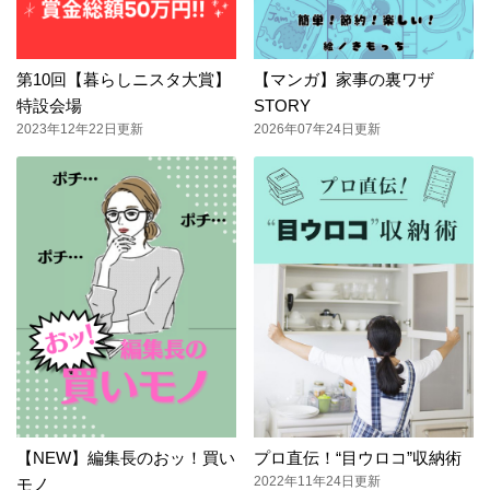
第10回【暮らしニスタ大賞】
【マンガ】家事の裏ワザ
特設会場
STORY
2023年12年22日更新
2026年07年24日更新
【NEW】編集長のおッ！買い
プロ直伝！“目ウロコ”収納術
2022年11年24日更新
モノ