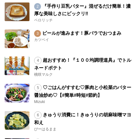
『手作り豆乳バター』混ぜるだけ簡単！濃
厚な美味しさにビックリ‼︎
ベロリッチ
ビールが進みます！豚バラでおつまみ
カツベイ
超おすすめ！『１００均調理道具』でトル
ネードポテト
桃咲マルク
♡ごはんがすすむ♡豚肉と小松菜のバター
醤油炒め♡【#簡単#時短#節約】
Mizuki
きゅうり消費に！きゅうりの胡麻味噌マヨ
和え
ぴーはるまま