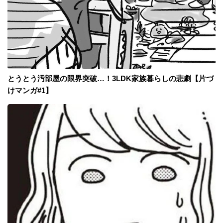
とうとう汚部屋の限界突破…！3LDK家族暮らしの悲劇【片づ
けマンガ#1】