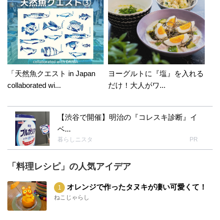
「天然魚クエスト in Japan
ヨーグルトに『塩』を入れる
collaborated wi...
だけ！大人がワ...
【渋谷で開催】明治の『コレスキ診断』イ
ベ...
暮らしニスタ
PR
「料理レシピ」の人気アイデア
オレンジで作ったタヌキが凄い可愛くて！
ねこじゃらし