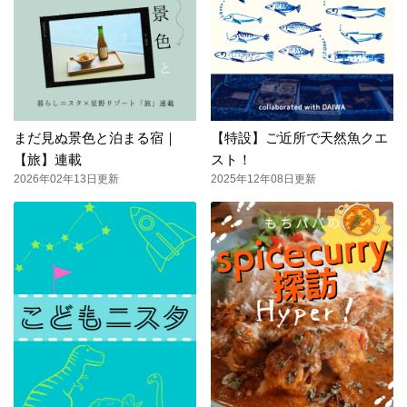
まだ見ぬ景色と泊まる宿｜
【特設】ご近所で天然魚クエ
【旅】連載
スト！
2026年02年13日更新
2025年12年08日更新