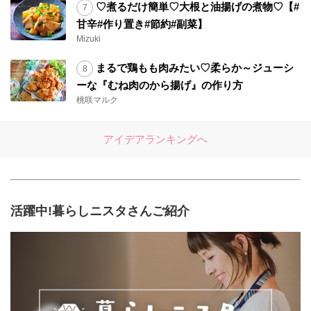
♡煮るだけ簡単♡大根と油揚げの煮物♡【#
甘辛#作り置き#節約#副菜】
Mizuki
まるで鶏もも肉みたい♡柔らか～ジューシ
ーな『むね肉のから揚げ』の作り方
桃咲マルク
アイデアランキングへ
活躍中!暮らしニスタさんご紹介