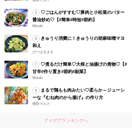
♡ごはんがすすむ♡豚肉と小松菜のバター
醤油炒め♡【#簡単#時短#節約】
Mizuki
きゅうり消費に！きゅうりの胡麻味噌マヨ
和え
ぴーはるまま
♡煮るだけ簡単♡大根と油揚げの煮物♡【#
甘辛#作り置き#節約#副菜】
Mizuki
まるで鶏もも肉みたい♡柔らか～ジューシ
ーな『むね肉のから揚げ』の作り方
桃咲マルク
アイデアランキングへ