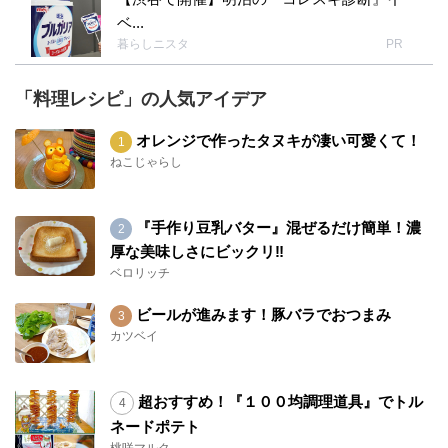
ベ...
暮らしニスタ
PR
「料理レシピ」の人気アイデア
オレンジで作ったタヌキが凄い可愛くて！
ねこじゃらし
『手作り豆乳バター』混ぜるだけ簡単！濃
厚な美味しさにビックリ‼︎
ベロリッチ
ビールが進みます！豚バラでおつまみ
カツベイ
超おすすめ！『１００均調理道具』でトル
ネードポテト
桃咲マルク