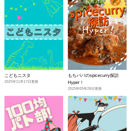
こどもニスタ
もちパパのspicecurry探訪
2025年11年17日更新
Hyper！
2025年05年28日更新