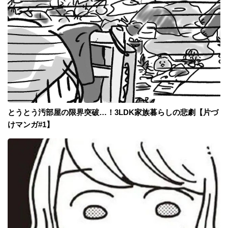
とうとう汚部屋の限界突破…！3LDK家族暮らしの悲劇【片づ
けマンガ#1】