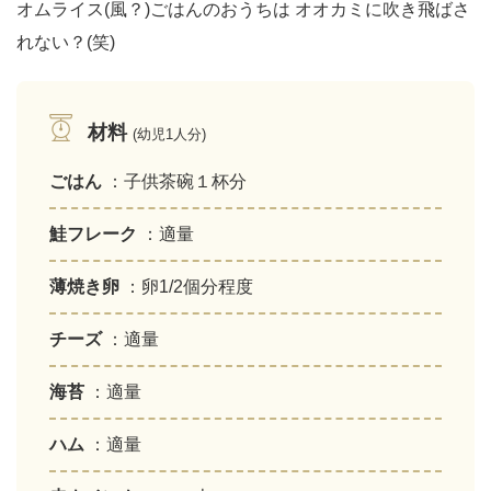
オムライス(風？)ごはんのおうちは オオカミに吹き飛ばさ
れない？(笑)
材料
(幼児1人分)
ごはん
：子供茶碗１杯分
鮭フレーク
：適量
薄焼き卵
：卵1/2個分程度
チーズ
：適量
海苔
：適量
ハム
：適量