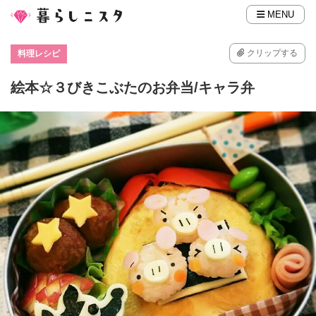
MENU
クリップする
料理レシピ
絵本☆３びきこぶたのお弁当/キャラ弁