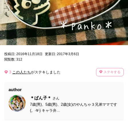
投稿日: 2016年11月18日
更新日: 2017年3月6日
閲覧数: 312
3
この人たち
がステキしました
ステキする
author
＊ぱん子＊
さん
7歳(男)、5歳(男)、2歳(女)のやんちゃ３兄弟ママです
(。-∀-) キャラ弁...