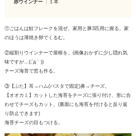
赤ウインナー
：１本
①ごはんは鮭フレークを混ぜ、家用と豚3匹用に握る。家
のほうは薄焼き卵でくるむ。
②縦割りウインナーで屋根を。(画像おかずに少し隠れ気
味ですが…(;´д｀))
チーズ海苔で窓も作る。
③【ぶた】耳→ハム(パスタで固定)鼻→チーズ。
【オオカミ】カットした海苔をチーズに張り付け、形に合
わせてチーズもカット。(裏面にも海苔を付けると反り返
り防止できます)
海苔チーズの目もつける。