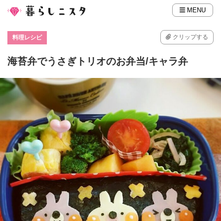
MENU
クリップする
料理レシピ
海苔弁でうさぎトリオのお弁当/キャラ弁