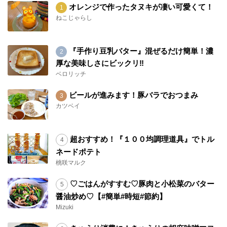
オレンジで作ったタヌキが凄い可愛くて！
ねこじゃらし
『手作り豆乳バター』混ぜるだけ簡単！濃
厚な美味しさにビックリ‼︎
ベロリッチ
ビールが進みます！豚バラでおつまみ
カツベイ
超おすすめ！『１００均調理道具』でトル
ネードポテト
桃咲マルク
♡ごはんがすすむ♡豚肉と小松菜のバター
醤油炒め♡【#簡単#時短#節約】
Mizuki