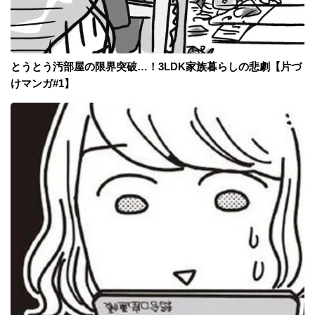
とうとう汚部屋の限界突破…！3LDK家族暮らしの悲劇【片づ
けマンガ#1】