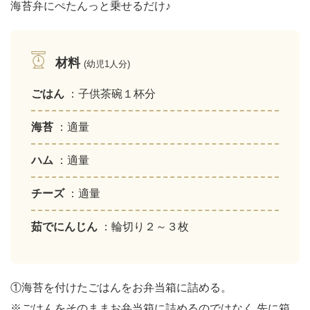
海苔弁にぺたんっと乗せるだけ♪
材料
(幼児1人分)
ごはん
：子供茶碗１杯分
海苔
：適量
ハム
：適量
チーズ
：適量
茹でにんじん
：輪切り２～３枚
①海苔を付けたごはんをお弁当箱に詰める。
※ごはんをそのままお弁当箱に詰めるのではなく 先に箱