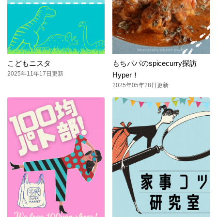
こどもニスタ
もちパパのspicecurry探訪
2025年11年17日更新
Hyper！
2025年05年28日更新