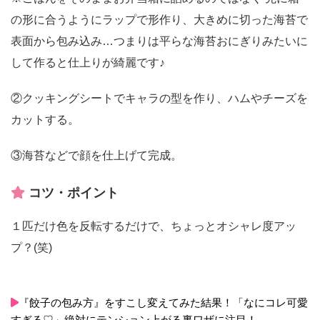
の形に合うようにラップで形作り、大きめに切った海苔で
表面から包み込み…つまりは平らな海苔おにぎりみたいに
して作ると仕上りが綺麗です♪
②クッキングシートでキャラの型を作り、ハムやチーズを
カットする。
③海苔などで顔を仕上げて完成。
コツ・ポイント
１匹だけ色を反転するだけで、ちょっとオシャレ度アッ
プ？(笑)
『餃子の包み方』をすこし変えてみた結果！「なにコレ可愛
すぎる♡」絶対にテンション上がる裏ワザに注目！