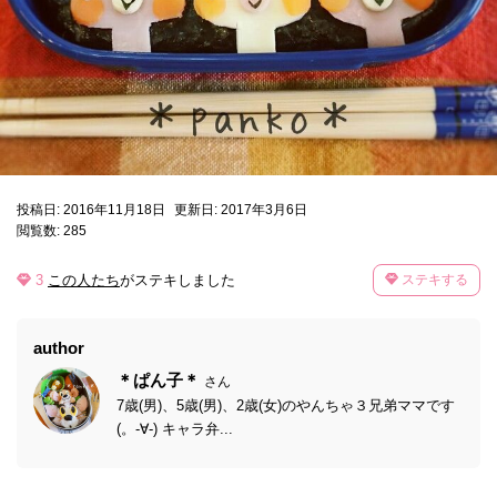
投稿日: 2016年11月18日
更新日: 2017年3月6日
閲覧数: 285
3
この人たち
がステキしました
ステキする
author
＊ぱん子＊
さん
7歳(男)、5歳(男)、2歳(女)のやんちゃ３兄弟ママです
(。-∀-) キャラ弁...