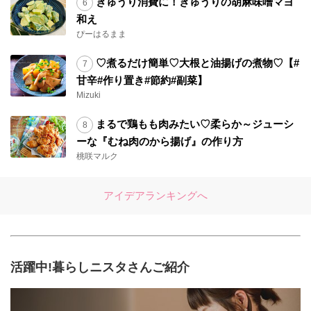
きゅうり消費に！きゅうりの胡麻味噌マヨ
和え
ぴーはるまま
♡煮るだけ簡単♡大根と油揚げの煮物♡【#
甘辛#作り置き#節約#副菜】
Mizuki
まるで鶏もも肉みたい♡柔らか～ジューシ
ーな『むね肉のから揚げ』の作り方
桃咲マルク
アイデアランキングへ
活躍中!暮らしニスタさんご紹介