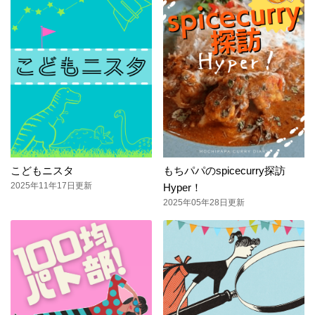
こどもニスタ
もちパパのspicecurry探訪
2025年11年17日更新
Hyper！
2025年05年28日更新