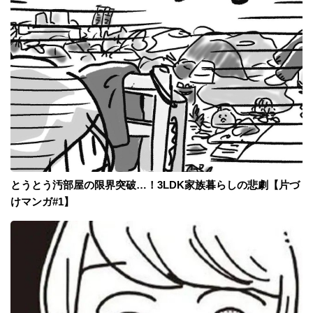
とうとう汚部屋の限界突破…！3LDK家族暮らしの悲劇【片づ
けマンガ#1】