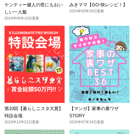
ケンティー健人の世にもおい
みきママ【GO-快レシピ！】
2024年03年26日更新
しい一人飯
2024年04年10日更新
第10回【暮らしニスタ大賞】
【マンガ】家事の裏ワザ
特設会場
STORY
2023年12年22日更新
2026年07年24日更新