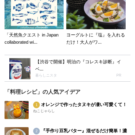
「天然魚クエスト in Japan
ヨーグルトに『塩』を入れる
collaborated wi...
だけ！大人がワ...
【渋谷で開催】明治の『コレスキ診断』イ
ベ...
暮らしニスタ
PR
「料理レシピ」の人気アイデア
オレンジで作ったタヌキが凄い可愛くて！
ねこじゃらし
『手作り豆乳バター』混ぜるだけ簡単！濃