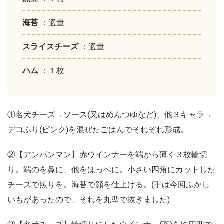
海苔
：適量
スライスチーズ
：適量
ハム
：１枚
①名犬チーズ→ソース(又はめんつゆなど)、他３キャラ→
デコふり(ピンク)を混ぜたごはんでそれぞれ形成。
②【アンパンマン】赤ウインナーを端から薄く３枚輪切
り。端のを鼻に、他をほっぺに。小さい四角にカットした
チーズで照りを。海苔で顔を仕上げる。(手は今回ふかし
いもがあったので、それを丸型で抜きました)