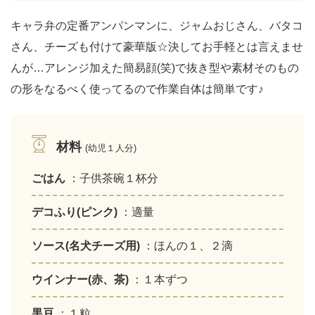
キャラ弁の定番アンパンマンに、ジャムおじさん、バタコ
さん、チーズも付けて豪華版☆決してお手軽とは言えませ
んが…アレンジ加えた簡易顔(笑)で抜き型や素材そのもの
の形をなるべく使ってるので作業自体は簡単です♪
材料
(幼児１人分)
ごはん
：子供茶碗１杯分
デコふり(ピンク)
：適量
ソース(名犬チーズ用)
：ほんの１、２滴
ウインナー(赤、茶)
：１本ずつ
黒豆
：１粒