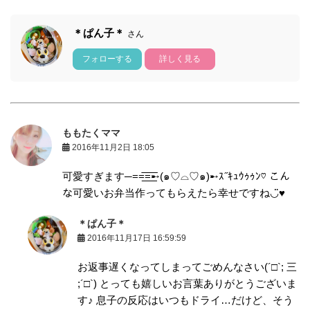
＊ぱん子＊
さん
フォローする
詳しく見る
ももたくママ
2016年11月2日 18:05
可愛すぎます─==͟͟͞͞=͟͟͞͞➸(๑♡⌓♡๑)➸ｽ˝ｷｭｳｩｩﾝ♡ こん
な可愛いお弁当作ってもらえたら幸せですね◡̈♥︎
＊ぱん子＊
2016年11月17日 16:59:59
お返事遅くなってしまってごめんなさい(´□`; 三
;´□`) とっても嬉しいお言葉ありがとうございま
す♪ 息子の反応はいつもドライ…だけど、そう