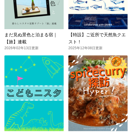
まだ見ぬ景色と泊まる宿｜
【特設】ご近所で天然魚クエ
【旅】連載
スト！
2026年02年13日更新
2025年12年08日更新