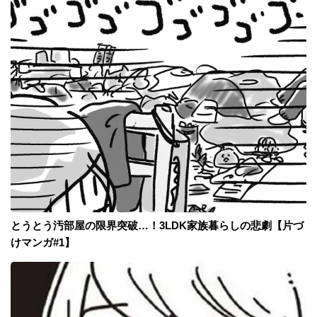
とうとう汚部屋の限界突破…！3LDK家族暮らしの悲劇【片づ
けマンガ#1】