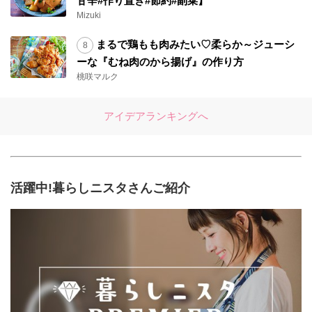
甘辛#作り置き#節約#副菜】
Mizuki
まるで鶏もも肉みたい♡柔らか～ジューシ
ーな『むね肉のから揚げ』の作り方
桃咲マルク
アイデアランキングへ
活躍中!暮らしニスタさんご紹介