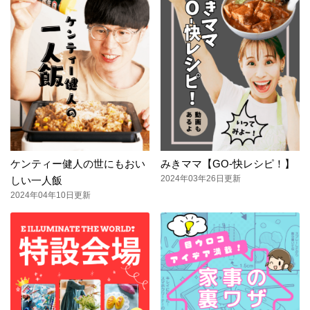
ケンティー健人の世にもおい
みきママ【GO-快レシピ！】
2024年03年26日更新
しい一人飯
2024年04年10日更新