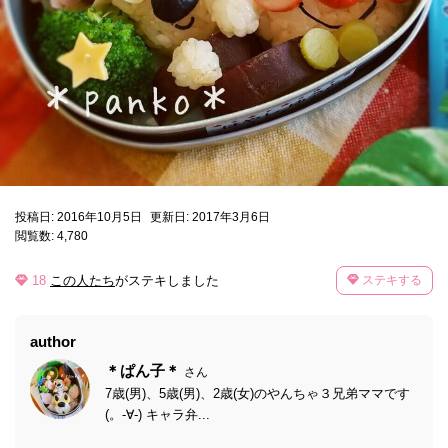
投稿日: 2016年10月5日
更新日: 2017年3月6日
閲覧数: 4,780
18
この人たち
がステキしました
ステキする
author
＊ぱん子＊
さん
7歳(男)、5歳(男)、2歳(女)のやんちゃ３兄弟ママです
(。-∀-) キャラ弁...