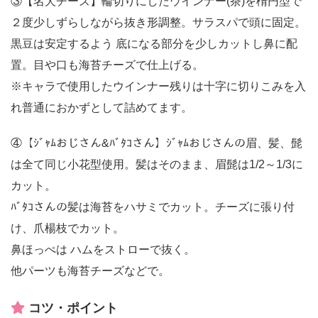
③【名犬チーズ】輪切りにしたウインナー(茶)を楕円型で
２度少しずらしながら抜き形調整。サラスパで頭に固定。
黒豆は安定するよう 底になる部分を少しカットし鼻に配
置。目や口も海苔チーズで仕上げる。
※キャラで使用したウインナー残りは十字に切りこみを入
れ普通におかずとして詰めてます。
④【ｼﾞｬﾑおじさん&ﾊﾞﾀｺさん】ｼﾞｬﾑおじさんの眉、髪、髭
は全て同じ小花型使用。髪はそのまま、眉髭は1/2～1/3に
カット。
ﾊﾞﾀｺさんの髪は海苔をハサミでカット。チーズに張り付
け、爪楊枝でカット。
鼻ほっぺは ハムをストローで抜く。
他パーツも海苔チーズなどで。
コツ・ポイント