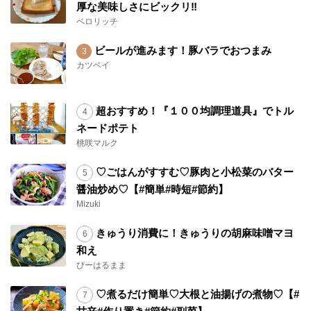
厚な美味しさにビックリ‼︎
ベロリッチ
ビールが進みます！豚バラでおつまみ
カツベイ
超おすすめ！『１００均調理道具』でトル
ネードポテト
桃咲マルク
♡ごはんがすすむ♡豚肉と小松菜のバター
醤油炒め♡【#簡単#時短#節約】
Mizuki
きゅうり消費に！きゅうりの胡麻味噌マヨ
和え
ぴーはるまま
♡煮るだけ簡単♡大根と油揚げの煮物♡【#