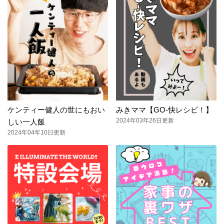
ケンティー健人の世にもおい
みきママ【GO-快レシピ！】
2024年03年26日更新
しい一人飯
2024年04年10日更新