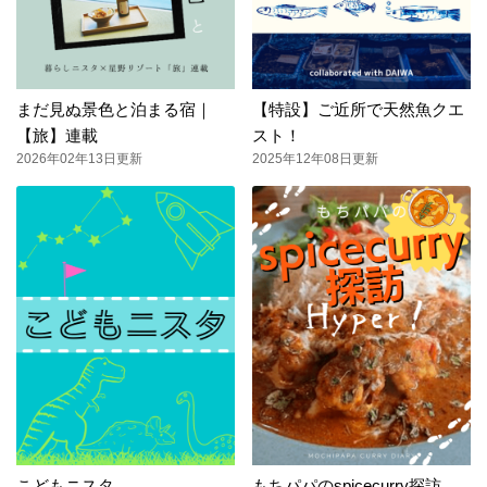
まだ見ぬ景色と泊まる宿｜
【特設】ご近所で天然魚クエ
【旅】連載
スト！
2026年02年13日更新
2025年12年08日更新
こどもニスタ
もちパパのspicecurry探訪