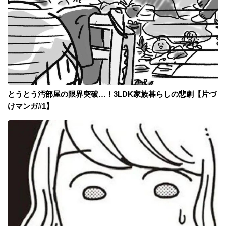
とうとう汚部屋の限界突破…！3LDK家族暮らしの悲劇【片づ
けマンガ#1】