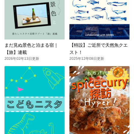
まだ見ぬ景色と泊まる宿｜
【特設】ご近所で天然魚クエ
【旅】連載
スト！
2026年02年13日更新
2025年12年08日更新