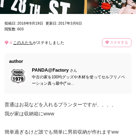
投稿日: 2016年9月19日
更新日: 2017年3月6日
閲覧数: 603
4
この人たち
がステキしました
ステキする
author
PANDA@Factory
さん
中古の家を100均グッズや木材を使ってセルフリノベ
ーション真っ最中(*´ω...
普通はお花などを入れるプランターですが、、、、
我が家は収納箱にwww
簡単過ぎるけど誰でも簡単に男前収納が作れますww