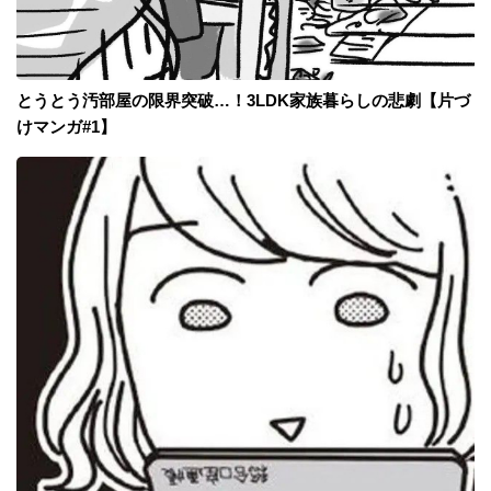
とうとう汚部屋の限界突破…！3LDK家族暮らしの悲劇【片づ
けマンガ#1】