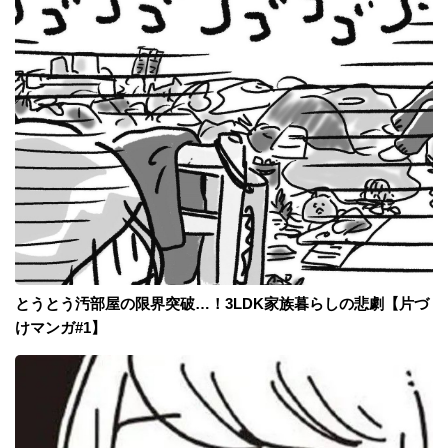
とうとう汚部屋の限界突破…！3LDK家族暮らしの悲劇【片づ
けマンガ#1】