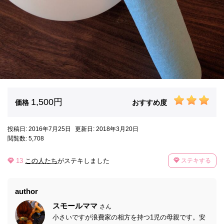
1,500円
価格
おすすめ度
投稿日: 2016年7月25日
更新日: 2018年3月20日
閲覧数: 5,708
13
この人たち
がステキしました
ステキする
author
スモールママ
さん
小さいですが浪費家の相方を持つ1児の母親です。安