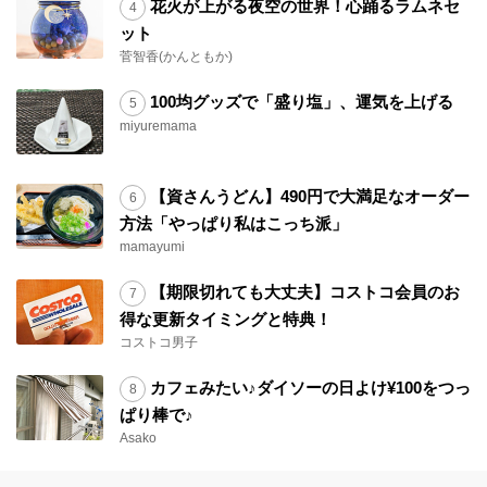
花火が上がる夜空の世界！心踊るラムネセ
ット
菅智香(かんともか)
100均グッズで「盛り塩」、運気を上げる
miyuremama
【資さんうどん】490円で大満足なオーダー
方法「やっぱり私はこっち派」
mamayumi
【期限切れても大丈夫】コストコ会員のお
得な更新タイミングと特典！
コストコ男子
カフェみたい♪ダイソーの日よけ¥100をつっ
ぱり棒で♪
Asako