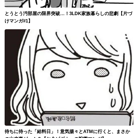
とうとう汚部屋の限界突破…！3LDK家族暮らしの悲劇【片づ
けマンガ#1】
待ちに待った「給料日」！意気揚々とATMに行くと、まさか