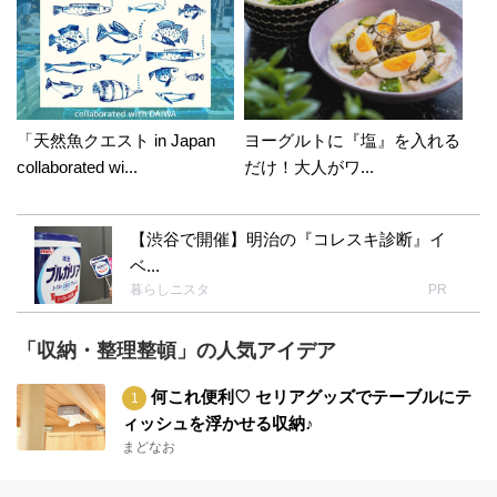
「天然魚クエスト in Japan
ヨーグルトに『塩』を入れる
collaborated wi...
だけ！大人がワ...
【渋谷で開催】明治の『コレスキ診断』イ
ベ...
暮らしニスタ
PR
「収納・整理整頓」の人気アイデア
何これ便利♡ セリアグッズでテーブルにテ
ィッシュを浮かせる収納♪
まどなお