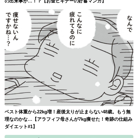
の出来事が…！？【お金ビギナーの貯蓄マンガ】
ベスト体重から22kg増！産後太りが止まらない48歳。もう無
理なのかな…【アラフィフ母さんが7kg痩せた！奇跡の仕組み
ダイエット#1】