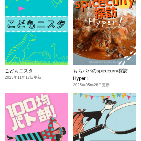
こどもニスタ
もちパパのspicecurry探訪
2025年11年17日更新
Hyper！
2025年05年28日更新