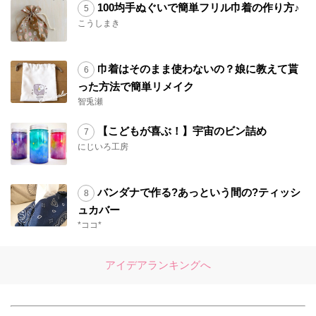
100均手ぬぐいで簡単フリル巾着の作り方♪
こうしまき
巾着はそのまま使わないの？娘に教えて貰
った方法で簡単リメイク
智兎瀬
【こどもが喜ぶ！】宇宙のビン詰め
にじいろ工房
バンダナで作る?あっという間の?ティッシ
ュカバー
*ココ*
アイデアランキングへ