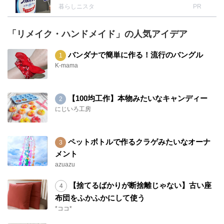
暮らしニスタ
PR
「リメイク・ハンドメイド」の人気アイデア
バンダナで簡単に作る！流行のバングル
K-mama
【100均工作】本物みたいなキャンディー
にじいろ工房
ペットボトルで作るクラゲみたいなオーナ
メント
azuazu
【捨てるばかりが断捨離じゃない】古い座
布団をふかふかにして使う
*ココ*