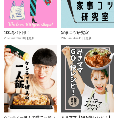
100均パト部！
家事コツ研究室
2026年02年10日更新
2025年04年15日更新
ケンティー健人の世にもおい
みきママ【GO-快レシピ！】