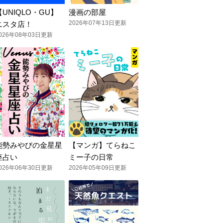
【UNIQLO・GU】
漫画の部屋
2026年07年13日更新
ニスタ店！
026年08年03日更新
能勢みやびの金星星
【マンガ】てらねこ
座占い
ミー子の日常
026年06年30日更新
2026年05年09日更新