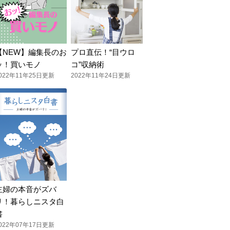
【NEW】編集長のお
プロ直伝！“目ウロ
ッ！買いモノ
コ”収納術
022年11年25日更新
2022年11年24日更新
主婦の本音がズバ
リ！暮らしニスタ白
書
022年07年17日更新