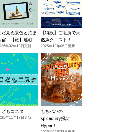
まだ見ぬ景色と泊ま
【特設】ご近所で天
る宿｜【旅】連載
然魚クエスト！
026年02年13日更新
2025年12年08日更新
こどもニスタ
もちパパの
025年11年17日更新
spicecurry探訪
Hyper！
2025年05年28日更新