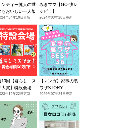
ケンティー健人の世
みきママ【GO-快レ
にもおいしい一人飯
シピ！】
024年04年10日更新
2024年03年26日更新
第10回【暮らしニス
【マンガ】家事の裏
タ大賞】特設会場
ワザSTORY
023年12年22日更新
2026年07年24日更新