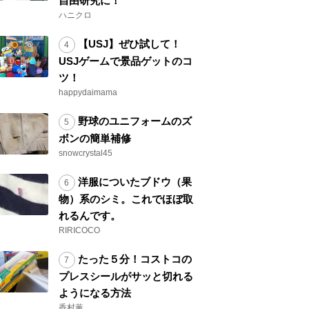
自由研究に！
ハニクロ
【USJ】ぜひ試して！
USJゲームで景品ゲットのコ
ツ！
happydaimama
野球のユニフォームのズ
ボンの簡単補修
snowcrystal45
洋服についたブドウ（果
物）系のシミ。これでほぼ取
れるんです。
RIRICOCO
たった５分！コストコの
プレスシールがサッと切れる
ようになる方法
香村薫