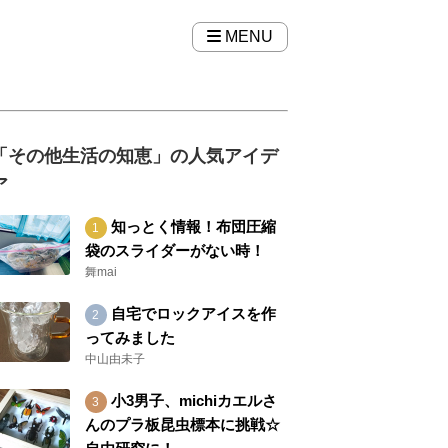
MENU
「その他生活の知恵」の人気アイデ
ア
知っとく情報！布団圧縮
袋のスライダーがない時！
舞mai
自宅でロックアイスを作
ってみました
中山由未子
小3男子、michiカエルさ
んのプラ板昆虫標本に挑戦☆