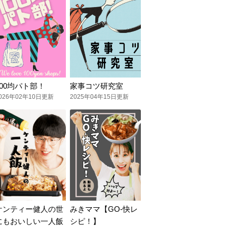
100均パト部！
家事コツ研究室
026年02年10日更新
2025年04年15日更新
ケンティー健人の世
みきママ【GO-快レ
にもおいしい一人飯
シピ！】