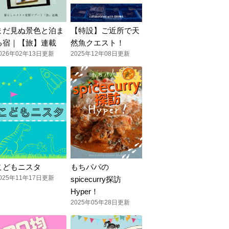
まだ見ぬ景色と泊ま
【特設】ご近所で天
る宿｜【旅】連載
然魚クエスト！
026年02年13日更新
2025年12年08日更新
こどもニスタ
もちパパの
025年11年17日更新
spicecurry探訪
Hyper！
2025年05年28日更新