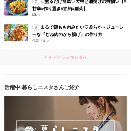
♡煮るだけ簡単♡大根と油揚げの煮物♡【#
甘辛#作り置き#節約#副菜】
Mizuki
まるで鶏もも肉みたい♡柔らか～ジューシ
ーな『むね肉のから揚げ』の作り方
桃咲マルク
アイデアランキングへ
活躍中!暮らしニスタさんご紹介