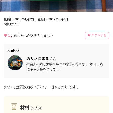
投稿日: 2016年4月22日
更新日: 2017年3月6日
閲覧数: 710
1
この人たち
がステキしました
ステキする
author
カリメロまま
さん
社会人の娘と大学１年生の息子の母です。 毎日、娘
にキャラ弁を作って...
おかっぱ頭の女の子のデコおにぎりです。
材料
(１人分)