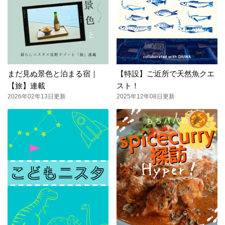
まだ見ぬ景色と泊まる宿｜
【特設】ご近所で天然魚クエ
【旅】連載
スト！
2026年02年13日更新
2025年12年08日更新