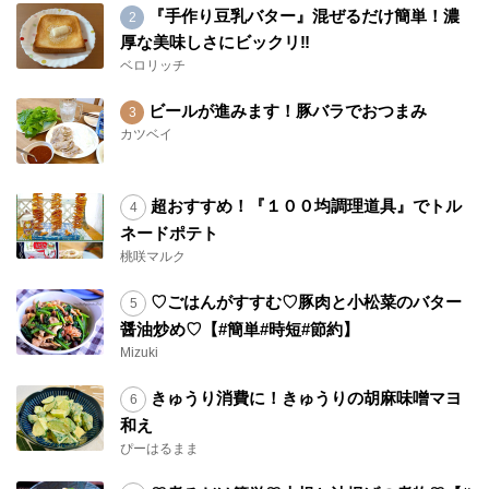
『手作り豆乳バター』混ぜるだけ簡単！濃
厚な美味しさにビックリ‼︎
ベロリッチ
ビールが進みます！豚バラでおつまみ
カツベイ
超おすすめ！『１００均調理道具』でトル
ネードポテト
桃咲マルク
♡ごはんがすすむ♡豚肉と小松菜のバター
醤油炒め♡【#簡単#時短#節約】
Mizuki
きゅうり消費に！きゅうりの胡麻味噌マヨ
和え
ぴーはるまま