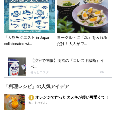
「天然魚クエスト in Japan
ヨーグルトに『塩』を入れる
collaborated wi...
だけ！大人がワ...
【渋谷で開催】明治の『コレスキ診断』イ
ベ...
暮らしニスタ
PR
「料理レシピ」の人気アイデア
オレンジで作ったタヌキが凄い可愛くて！
ねこじゃらし