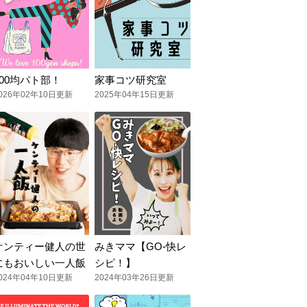
100均パト部！
家事コツ研究室
026年02年10日更新
2025年04年15日更新
ケンティー健人の世
みきママ【GO-快レ
にもおいしい一人飯
シピ！】
024年04年10日更新
2024年03年26日更新