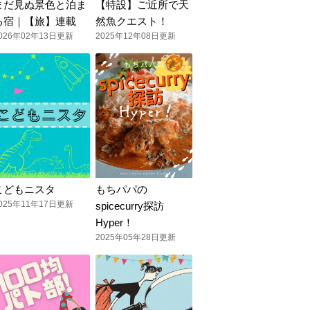
まだ見ぬ景色と泊ま
【特設】ご近所で天
る宿｜【旅】連載
然魚クエスト！
026年02年13日更新
2025年12年08日更新
こどもニスタ
もちパパの
025年11年17日更新
spicecurry探訪
Hyper！
2025年05年28日更新