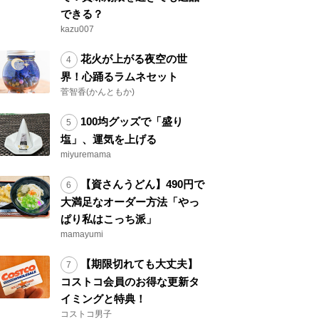
できる？
kazu007
花火が上がる夜空の世
界！心踊るラムネセット
菅智香(かんともか)
100均グッズで「盛り
塩」、運気を上げる
miyuremama
【資さんうどん】490円で
大満足なオーダー方法「やっ
ぱり私はこっち派」
mamayumi
【期限切れても大丈夫】
コストコ会員のお得な更新タ
イミングと特典！
コストコ男子