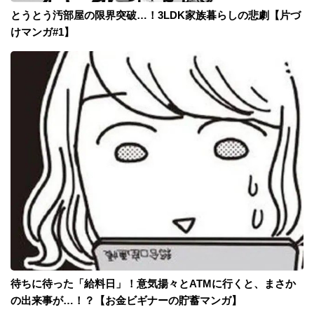
とうとう汚部屋の限界突破…！3LDK家族暮らしの悲劇【片づ
けマンガ#1】
待ちに待った「給料日」！意気揚々とATMに行くと、まさか
の出来事が…！？【お金ビギナーの貯蓄マンガ】