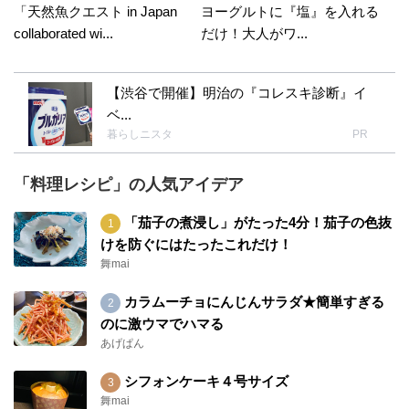
「天然魚クエスト in Japan
ヨーグルトに『塩』を入れる
collaborated wi...
だけ！大人がワ...
【渋谷で開催】明治の『コレスキ診断』イ
ベ...
暮らしニスタ
PR
「料理レシピ」の人気アイデア
「茄子の煮浸し」がたった4分！茄子の色抜
けを防ぐにはたったこれだけ！
舞mai
カラムーチョにんじんサラダ★簡単すぎる
のに激ウマでハマる
あげぱん
シフォンケーキ４号サイズ
舞mai