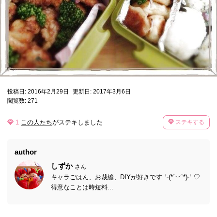
投稿日: 2016年2月29日
更新日: 2017年3月6日
閲覧数: 271
1
この人たち
がステキしました
ステキする
author
しずか
さん
キャラごはん、お裁縫、DIYが好きです╰(*´︶`*)╯♡
得意なことは時短料...