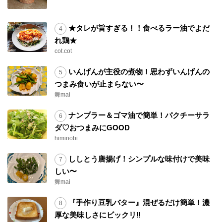
★タレが旨すぎる！！食べるラー油でよだ
れ鶏★
cot.cot
いんげんが主役の煮物！思わずいんげんの
つまみ食いが止まらない〜
舞mai
ナンプラー＆ゴマ油で簡単！パクチーサラ
ダ♡おつまみにGOOD
himinobi
ししとう唐揚げ！シンプルな味付けで美味
しい〜
舞mai
『手作り豆乳バター』混ぜるだけ簡単！濃
厚な美味しさにビックリ‼︎