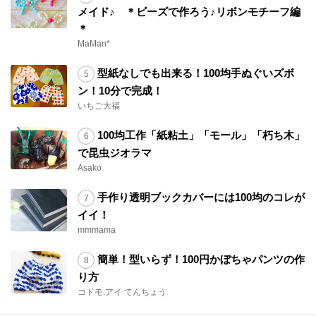
メイド♪ ＊ビーズで作ろう♪リボンモチーフ編
＊
MaMan*
型紙なしでも出来る！100均手ぬぐいズボ
ン！10分で完成！
いちご大福
100均工作「紙粘土」「モール」「朽ち木」
で昆虫ジオラマ
Asako
手作り透明ブックカバーには100均のコレが
イイ！
mmmama
簡単！型いらず！100円かぼちゃパンツの作
り方
コドモ.アイ てんちょう