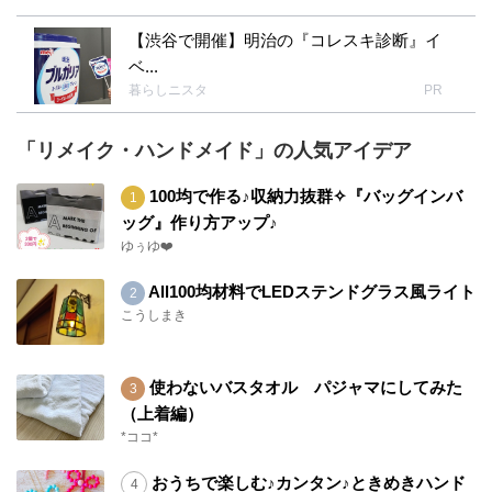
【渋谷で開催】明治の『コレスキ診断』イ
ベ...
暮らしニスタ
PR
「リメイク・ハンドメイド」の人気アイデア
100均で作る♪収納力抜群✧『バッグインバ
ッグ』作り方アップ♪
ゆぅゆ❤️
All100均材料でLEDステンドグラス風ライト
こうしまき
使わないバスタオル パジャマにしてみた
（上着編）
*ココ*
おうちで楽しむ♪カンタン♪ときめきハンド