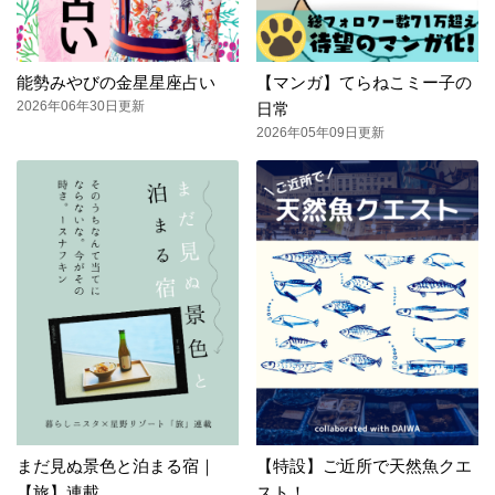
能勢みやびの金星星座占い
【マンガ】てらねこミー子の
2026年06年30日更新
日常
2026年05年09日更新
まだ見ぬ景色と泊まる宿｜
【特設】ご近所で天然魚クエ
【旅】連載
スト！