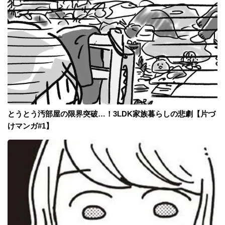
とうとう汚部屋の限界突破…！3LDK家族暮らしの悲劇【片づ
けマンガ#1】