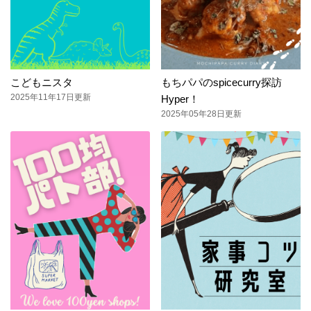
こどもニスタ
もちパパのspicecurry探訪
2025年11年17日更新
Hyper！
2025年05年28日更新