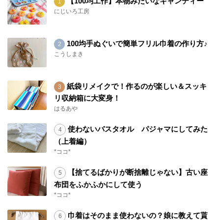
【100均工作】本物みたいなキャンディー
にじいろ工房
100均手ぬぐいで簡単フリル巾着の作り方♪
こうしまき
紙袋リメイクで！作るのが楽しい＆スッキ
リ収納箱に大変身！
はるあや
使わないバスタオル パジャマにしてみた
（上着編）
*ココ*
【捨てるばかりが断捨離じゃない】古い座
布団をふかふかにして使う
*ココ*
巾着はそのまま使わないの？娘に教えて貰