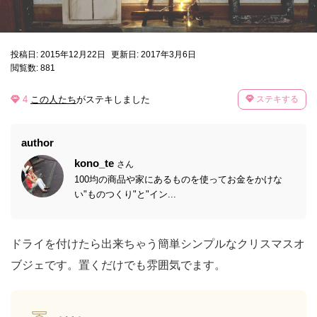
投稿日: 2015年12月22日
更新日: 2017年3月6日
閲覧数: 881
4
この人たち
がステキしました
ステキする
author
kono_te
さん
100均の商品や家にあるものを使ってお金をかけな
い"ものつくり"と"イン...
ドライを付けたら出来ちゃう簡単シンプルなクリスマスオ
ブジェです。置くだけでも雰囲気でます。