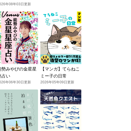
026年08年03日更新
能勢みやびの金星星
【マンガ】てらねこ
座占い
ミー子の日常
026年06年30日更新
2026年05年09日更新