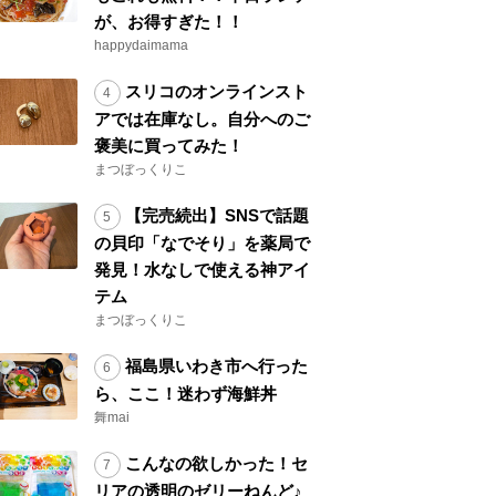
が、お得すぎた！！
happydaimama
スリコのオンラインスト
アでは在庫なし。自分へのご
褒美に買ってみた！
まつぼっくりこ
【完売続出】SNSで話題
の貝印「なでそり」を薬局で
発見！水なしで使える神アイ
テム
まつぼっくりこ
福島県いわき市へ行った
ら、ここ！迷わず海鮮丼
舞mai
こんなの欲しかった！セ
リアの透明のゼリーねんど♪