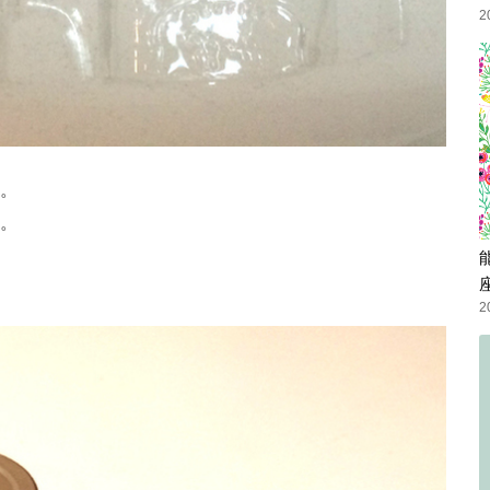
2
。
。
2