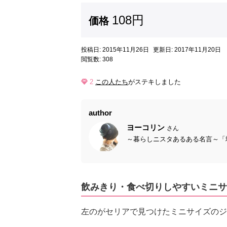
108円
価格
投稿日: 2015年11月26日
更新日: 2017年11月20日
閲覧数: 308
2
この人たち
がステキしました
author
ヨーコリン
さん
～暮らしニスタあるある名言～「壊
飲みきり・食べ切りしやすいミニサ
左のがセリアで見つけたミニサイズのジ