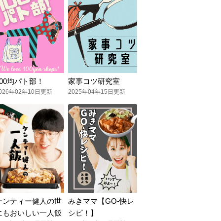
100均パト部！
家事コツ研究室
026年02年10日更新
2025年04年15日更新
ケンティー健人の世
みきママ【GO-快レ
にもおいしい一人飯
シピ！】