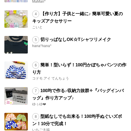
MaMan*
【作り方】子供と一緒に♪ 簡単可愛い夏の
キッズアクセサリー
こいと
切りっぱなしOK☆Tシャツリメイク
hana*hana*
簡単！型いらず！100円かぼちゃパンツの作
り方
コドモ.アイ てんちょう
100均で作る♪収納力抜群✧『バッグインバ
ッグ』作り方アップ♪
ゆぅゆ❤️
型紙なしでも出来る！100均手ぬぐいズボ
ン！10分で完成！
いちご大福