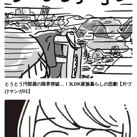
とうとう汚部屋の限界突破…！3LDK家族暮らしの悲劇【片づ
けマンガ#1】