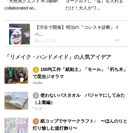
「天然魚クエスト in Japan
ヨーグルトに『塩』を入れる
collaborated wi...
だけ！大人がワ...
【渋谷で開催】明治の『コレスキ診断』イ
ベ...
暮らしニスタ
PR
「リメイク・ハンドメイド」の人気アイデア
100均工作「紙粘土」「モール」「朽ち木」
で昆虫ジオラマ
Asako
使わないバスタオル パジャマにしてみた
（上着編）
*ココ*
紙コップでサマークラフト♪ 〜ほんのりと
灯り愉しむ提灯飾り〜