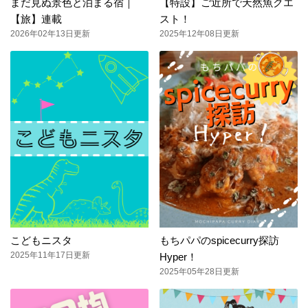
まだ見ぬ景色と泊まる宿｜
【特設】ご近所で天然魚クエ
【旅】連載
スト！
2026年02年13日更新
2025年12年08日更新
こどもニスタ
もちパパのspicecurry探訪
2025年11年17日更新
Hyper！
2025年05年28日更新