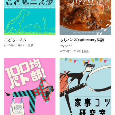
こどもニスタ
もちパパのspicecurry探訪
2025年11年17日更新
Hyper！
2025年05年28日更新