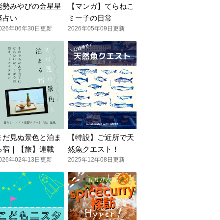
能勢みやびの金星星
【マンガ】てらねこ
座占い
ミー子の日常
026年06年30日更新
2026年05年09日更新
まだ見ぬ景色と泊ま
【特設】ご近所で天
る宿｜【旅】連載
然魚クエスト！
026年02年13日更新
2025年12年08日更新