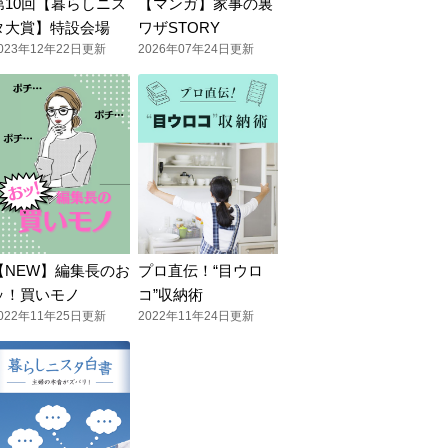
第10回【暮らしニス
【マンガ】家事の裏
タ大賞】特設会場
ワザSTORY
023年12年22日更新
2026年07年24日更新
【NEW】編集長のお
プロ直伝！“目ウロ
ッ！買いモノ
コ”収納術
022年11年25日更新
2022年11年24日更新