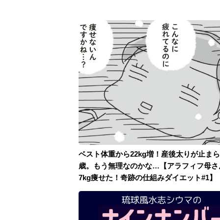
ベスト体重から22kg増！産後太りが止まら
歳。もう無理なのかな…【アラフィフ母さ
7kg痩せた！奇跡の仕組みダイエット#1】