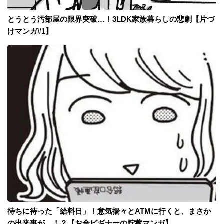
とうとう汚部屋の限界突破…！3LDK家族暮らしの悲劇【片づ
けマンガ#1】
待ちに待った「給料日」！意気揚々とATMに行くと、まさか
の出来事が…！？【お金ビギナーの貯蓄マンガ】