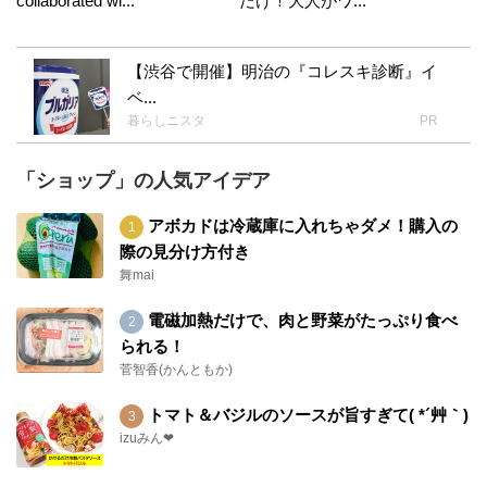
collaborated wi...
だけ！大人がワ...
【渋谷で開催】明治の『コレスキ診断』イ
ベ...
暮らしニスタ
PR
「ショップ」の人気アイデア
アボカドは冷蔵庫に入れちゃダメ！購入の
際の見分け方付き
舞mai
電磁加熱だけで、肉と野菜がたっぷり食べ
られる！
菅智香(かんともか)
トマト＆バジルのソースが旨すぎて( *´艸｀)
izuみん❤