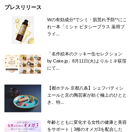
プレスリリース
Wの有効成分*でシミ・肌荒れ予防*¹にこ
れ一本「ミシャ ビタシープラス 薬用ブ
ライ...
「名作絵本のクッキー缶セレクション
by Cake.jp」8月11日(火)よりルミネ荻窪
にて...
【都ホテル 京都八条】シェフパティシ
エールと京の陶芸家が紡ぐ極上のひとと
き。特...
年齢とともに変化する女性の健康と美容
をサポート｜3種のオメガ3を配合した