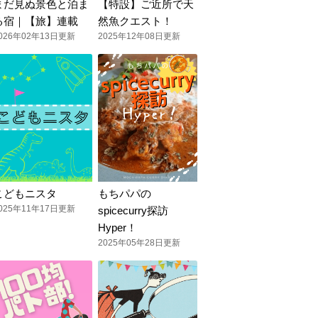
まだ見ぬ景色と泊ま
【特設】ご近所で天
る宿｜【旅】連載
然魚クエスト！
026年02年13日更新
2025年12年08日更新
こどもニスタ
もちパパの
025年11年17日更新
spicecurry探訪
Hyper！
2025年05年28日更新