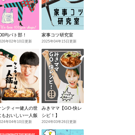
100均パト部！
家事コツ研究室
026年02年10日更新
2025年04年15日更新
ケンティー健人の世
みきママ【GO-快レ
にもおいしい一人飯
シピ！】
024年04年10日更新
2024年03年26日更新