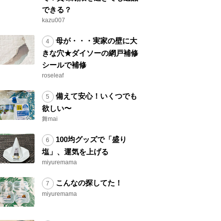
できる？
kazu007
母が・・・実家の壁に大
きな穴★ダイソーの網戸補修
シールで補修
roseleaf
備えて安心！いくつでも
欲しい〜
舞mai
100均グッズで「盛り
塩」、運気を上げる
miyuremama
こんなの探してた！
miyuremama