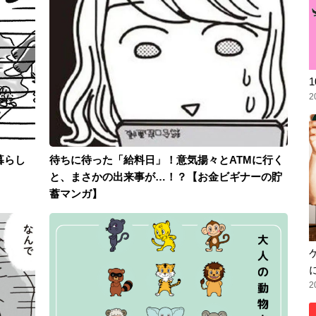
2
暮らし
待ちに待った「給料日」！意気揚々とATMに行く
と、まさかの出来事が…！？【お金ビギナーの貯
蓄マンガ】
2