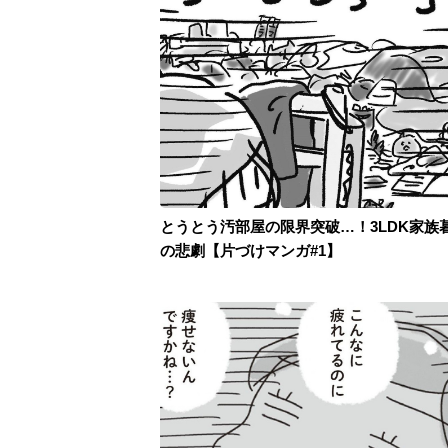
とうとう汚部屋の限界突破…！3LDK家族
の悲劇【片づけマンガ#1】