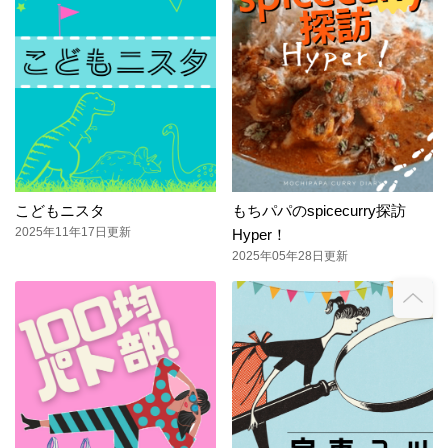
こどもニスタ
もちパパのspicecurry探訪
2025年11年17日更新
Hyper！
2025年05年28日更新