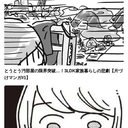
とうとう汚部屋の限界突破…！3LDK家族暮らしの悲劇【片づ
けマンガ#1】