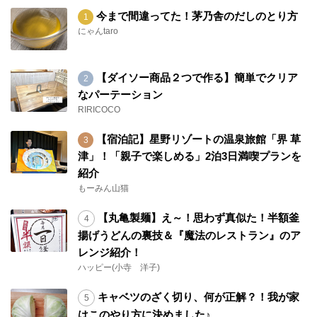
今まで間違ってた！茅乃舎のだしのとり方
にゃんtaro
【ダイソー商品２つで作る】簡単でクリア
なパーテーション
RIRICOCO
【宿泊記】星野リゾートの温泉旅館「界 草
津」！「親子で楽しめる」2泊3日満喫プランを
紹介
もーみん山猫
【丸亀製麺】え～！思わず真似た！半額釜
揚げうどんの裏技＆『魔法のレストラン』のア
レンジ紹介！
ハッピー(小寺 洋子)
キャベツのざく切り、何が正解？！我が家
はこのやり方に決めました♪