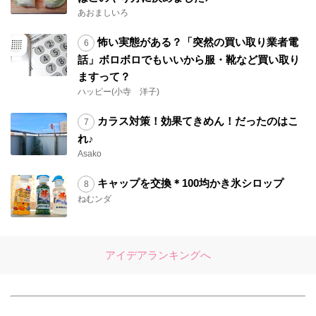
あおましいろ
怖い実態がある？「突然の買い取り業者電
話」ボロボロでもいいから服・靴など買い取り
ますって？
ハッピー(小寺 洋子)
カラス対策！効果てきめん！だったのはこ
れ♪
Asako
キャップを交換＊100均かき氷シロップ
ねむンダ
アイデアランキングへ