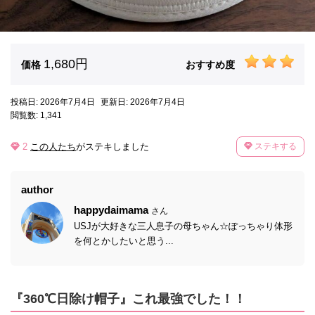
1,680円
価格
おすすめ度
投稿日: 2026年7月4日
更新日: 2026年7月4日
閲覧数: 1,341
2
この人たち
がステキしました
ステキする
author
happydaimama
さん
USJが大好きな三人息子の母ちゃん☆ぽっちゃり体形
を何とかしたいと思う...
『360℃日除け帽子』これ最強でした！！