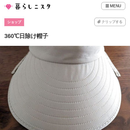
MENU
クリップする
ショップ
360℃日除け帽子