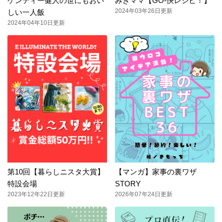
ケンティー健人の世にもおい
みきママ【GO-快レシピ！】
2024年03年26日更新
しい一人飯
2024年04年10日更新
第10回【暮らしニスタ大賞】
【マンガ】家事の裏ワザ
特設会場
STORY
2023年12年22日更新
2026年07年24日更新