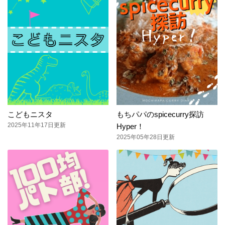
こどもニスタ
もちパパのspicecurry探訪
2025年11年17日更新
Hyper！
2025年05年28日更新