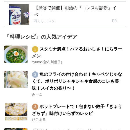
【渋谷で開催】明治の『コレスキ診断』イ
ベ...
暮らしニスタ
PR
「料理レシピ」の人気アイデア
スタミナ満点！ハマるおいしさ！にらラー
メン
*yuko*(曽布川優子)
魚のフライの付け合わせ！キャベツじゃな
くて、ポリポリシャキシャキ食感のコレも美
味！スイカの香り〜！
みーこ
ホットプレートで！包まない餃子「ぎょう
ざらず」味付けいらずのレシピ
ひこまる