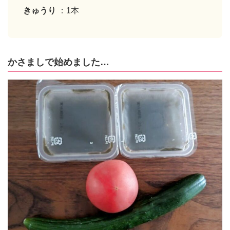
きゅうり
：1本
かさましで始めました…