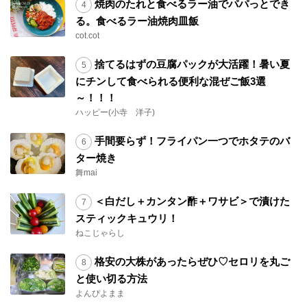
焼肉のたれと食べるラー油でパパっとでき
る。食べるラー油焼肉皿飯
cot.cot
捨てるはずの豆腐パックが大活躍！暑い夏
にチンして食べられる便利な混ぜご飯3選
～！！！
ハッピー(小寺 洋子)
手間要らず！フライパン一つでホタテのバ
ター焼き
舞mai
＜白だし＋カンタン酢＋ワサビ＞で漬けた
スティックキュウリ！
ねこじゃらし
格安の大株があったらぜひ♡セロリを丸ご
と使い切る方法
よんぴよまま