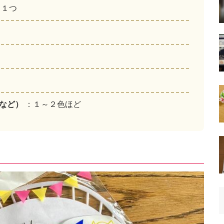
：１つ
紫など）
：１～２色ほど