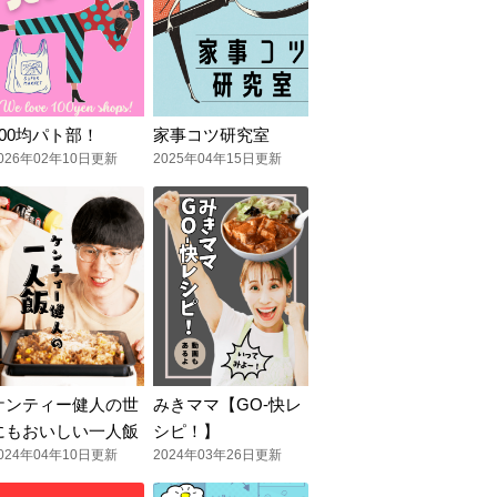
100均パト部！
家事コツ研究室
026年02年10日更新
2025年04年15日更新
ケンティー健人の世
みきママ【GO-快レ
にもおいしい一人飯
シピ！】
024年04年10日更新
2024年03年26日更新