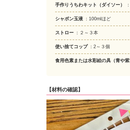
手作りうちわキット（ダイソー）
シャボン玉液
：100mlほど
ストロー
：２～３本
使い捨てコップ
：2～３個
食用色素または水彩絵の具（青や
【材料の確認】