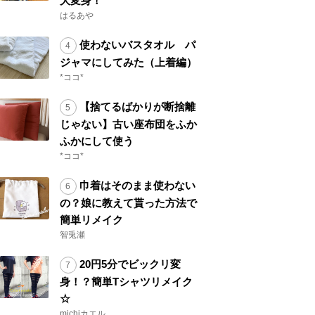
大変身！
はるあや
使わないバスタオル パ
ジャマにしてみた（上着編）
*ココ*
【捨てるばかりが断捨離
じゃない】古い座布団をふか
ふかにして使う
*ココ*
巾着はそのまま使わない
の？娘に教えて貰った方法で
簡単リメイク
智兎瀬
20円5分でビックリ変
身！？簡単Tシャツリメイク
☆
michiカエル