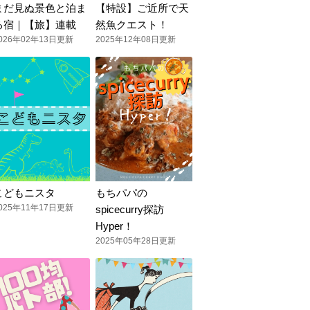
まだ見ぬ景色と泊ま
【特設】ご近所で天
る宿｜【旅】連載
然魚クエスト！
026年02年13日更新
2025年12年08日更新
こどもニスタ
もちパパの
025年11年17日更新
spicecurry探訪
Hyper！
2025年05年28日更新