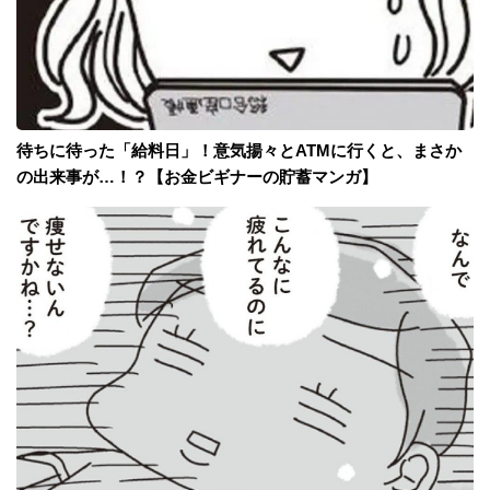
待ちに待った「給料日」！意気揚々とATMに行くと、まさか
の出来事が…！？【お金ビギナーの貯蓄マンガ】