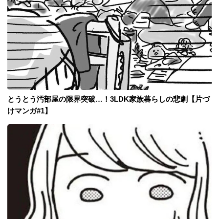
とうとう汚部屋の限界突破…！3LDK家族暮らしの悲劇【片づ
けマンガ#1】