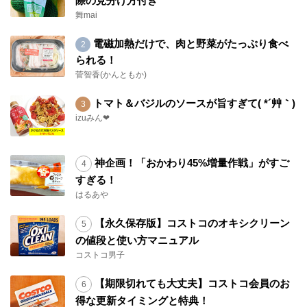
際の見分け方付き
舞mai
電磁加熱だけで、肉と野菜がたっぷり食べ
られる！
菅智香(かんともか)
トマト＆バジルのソースが旨すぎて( *´艸｀)
izuみん❤
神企画！「おかわり45%増量作戦」がすご
すぎる！
はるあや
【永久保存版】コストコのオキシクリーン
の値段と使い方マニュアル
コストコ男子
【期限切れても大丈夫】コストコ会員のお
得な更新タイミングと特典！