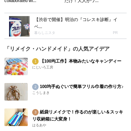
collaborated wi...
だけ！大人がワ...
【渋谷で開催】明治の『コレスキ診断』イ
ベ...
暮らしニスタ
PR
「リメイク・ハンドメイド」の人気アイデア
【100均工作】本物みたいなキャンディー
にじいろ工房
100均手ぬぐいで簡単フリル巾着の作り方♪
こうしまき
紙袋リメイクで！作るのが楽しい＆スッキ
リ収納箱に大変身！
はるあや