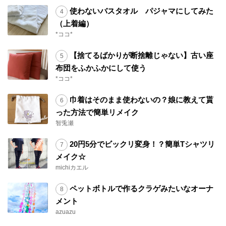
使わないバスタオル パジャマにしてみた
（上着編）
*ココ*
【捨てるばかりが断捨離じゃない】古い座
布団をふかふかにして使う
*ココ*
巾着はそのまま使わないの？娘に教えて貰
った方法で簡単リメイク
智兎瀬
20円5分でビックリ変身！？簡単Tシャツリ
メイク☆
michiカエル
ペットボトルで作るクラゲみたいなオーナ
メント
azuazu