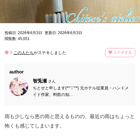
投稿日: 2026年6月3日
更新日: 2026年6月3日
閲覧数: 45,051
8
この人たち
がステキしました
ステキする
author
智兎瀬
さん
ちとせと申します(*^▽^*) 元ホテル従業員・ハンドメ
イド作家、料飲の知...
雨も少しなら恵の雨と思えるものの、最近の雨はちょっと
怖くも感じてしまいます。