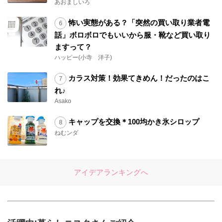
あおましいろ
怖い実態がある？「突然の買い取り業者電
話」ボロボロでもいいから服・靴など買い取り
ますって？
ハッピー(小寺 洋子)
カラス対策！効果てきめん！だったのはこ
れ♪
Asako
キャップを交換＊100均かき氷シロップ
ねむンダ
アイデアランキングへ