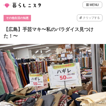
MENU
クリップする
その他生活の知恵
【広島】手芸マキ〜私のパラダイス見つけ
た！〜