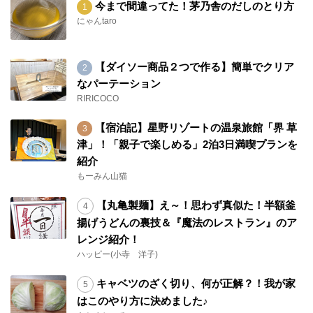
今まで間違ってた！茅乃舎のだしのとり方
にゃんtaro
【ダイソー商品２つで作る】簡単でクリア
なパーテーション
RIRICOCO
【宿泊記】星野リゾートの温泉旅館「界 草
津」！「親子で楽しめる」2泊3日満喫プランを
紹介
もーみん山猫
【丸亀製麺】え～！思わず真似た！半額釜
揚げうどんの裏技＆『魔法のレストラン』のア
レンジ紹介！
ハッピー(小寺 洋子)
キャベツのざく切り、何が正解？！我が家
はこのやり方に決めました♪