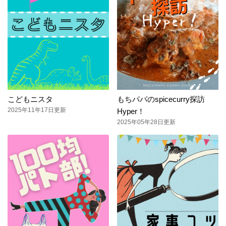
こどもニスタ
もちパパのspicecurry探訪
2025年11年17日更新
Hyper！
2025年05年28日更新