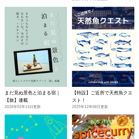
まだ見ぬ景色と泊まる宿｜
【特設】ご近所で天然魚クエ
【旅】連載
スト！
2026年02年13日更新
2025年12年08日更新