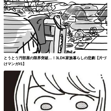
とうとう汚部屋の限界突破…！3LDK家族暮らしの悲劇【片づ
けマンガ#1】