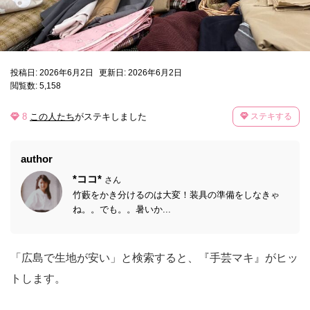
投稿日: 2026年6月2日
更新日: 2026年6月2日
閲覧数: 5,158
8
この人たち
がステキしました
ステキする
author
*ココ*
さん
竹藪をかき分けるのは大変！装具の準備をしなきゃ
ね。。でも。。暑いか...
「広島で生地が安い」と検索すると、『手芸マキ』がヒッ
トします。