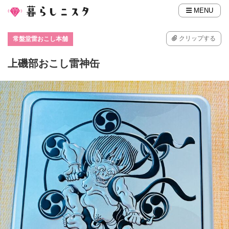
MENU
クリップする
常盤堂雷おこし本舗
上磯部おこし雷神缶