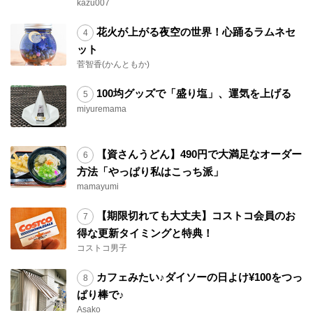
kazu007
花火が上がる夜空の世界！心踊るラムネセ
ット
菅智香(かんともか)
100均グッズで「盛り塩」、運気を上げる
miyuremama
【資さんうどん】490円で大満足なオーダー
方法「やっぱり私はこっち派」
mamayumi
【期限切れても大丈夫】コストコ会員のお
得な更新タイミングと特典！
コストコ男子
カフェみたい♪ダイソーの日よけ¥100をつっ
ぱり棒で♪
Asako