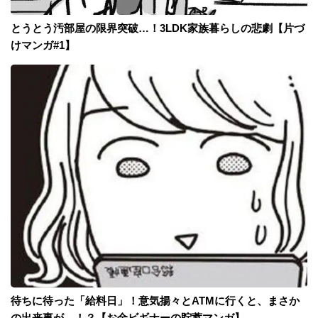
とうとう汚部屋の限界突破…！3LDK家族暮らしの悲劇【片づ
けマンガ#1】
待ちに待った「給料日」！意気揚々とATMに行くと、まさか
の出来事が…！？【お金ビギナーの貯蓄マンガ】