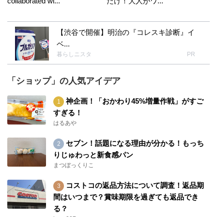
collaborated wi...
だけ！大人がワ...
【渋谷で開催】明治の『コレスキ診断』イ
ベ...
暮らしニスタ
PR
「ショップ」の人気アイデア
神企画！「おかわり45%増量作戦」がすご
すぎる！
はるあや
セブン！話題になる理由が分かる！もっち
りじゅわっと新食感パン
まつぼっくりこ
コストコの返品方法について調査！返品期
間はいつまで？賞味期限を過ぎても返品でき
る？