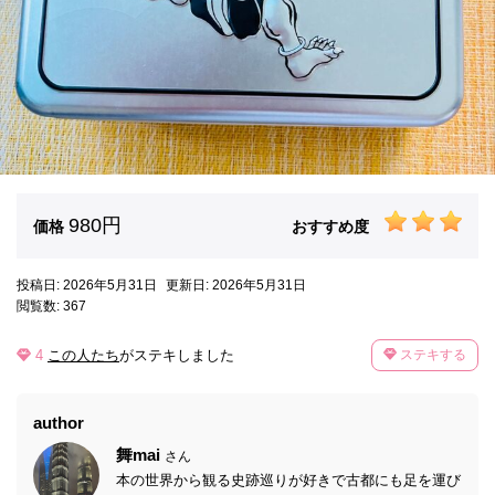
980円
価格
おすすめ度
投稿日: 2026年5月31日
更新日: 2026年5月31日
閲覧数: 367
4
この人たち
がステキしました
ステキする
author
舞mai
さん
本の世界から観る史跡巡りが好きで古都にも足を運び