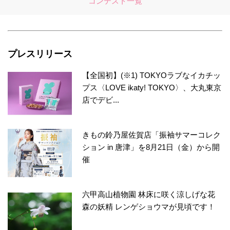
コンテスト一覧
プレスリリース
【全国初】(※1) TOKYOラブなイカチッ
プス〈LOVE ikaty! TOKYO〉、大丸東京
店でデビ...
きもの鈴乃屋佐賀店「振袖サマーコレク
ション in 唐津」を8月21日（金）から開
催
六甲高山植物園 林床に咲く涼しげな花
森の妖精 レンゲショウマが見頃です！