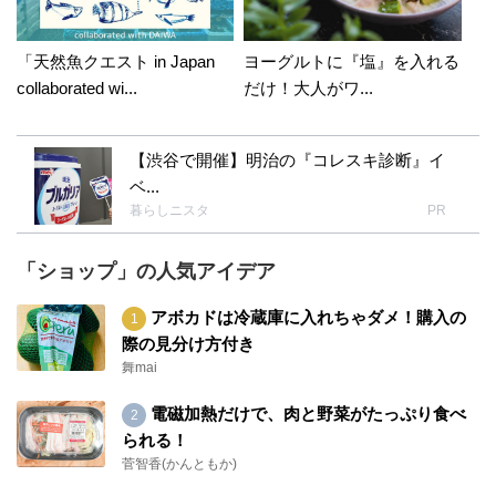
「天然魚クエスト in Japan
ヨーグルトに『塩』を入れる
collaborated wi...
だけ！大人がワ...
【渋谷で開催】明治の『コレスキ診断』イ
ベ...
暮らしニスタ
PR
「ショップ」の人気アイデア
アボカドは冷蔵庫に入れちゃダメ！購入の
際の見分け方付き
舞mai
電磁加熱だけで、肉と野菜がたっぷり食べ
られる！
菅智香(かんともか)