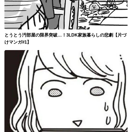
とうとう汚部屋の限界突破…！3LDK家族暮らしの悲劇【片づ
けマンガ#1】