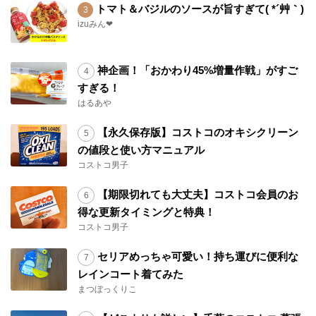
トマト＆バジルのソースが旨すぎて( *´艸｀)
izuみん❤
神企画！「おかわり45%増量作戦」がすご
すぎる！
はるあや
【永久保存版】コストコのオキシクリーン
の値段と使い方マニュアル
コストコ男子
【期限切れても大丈夫】コストコ会員のお
得な更新タイミングと特典！
コストコ男子
セリアめっちゃ可愛い！持ち運びに便利な
レインコート着てみた
まつぼっくりこ