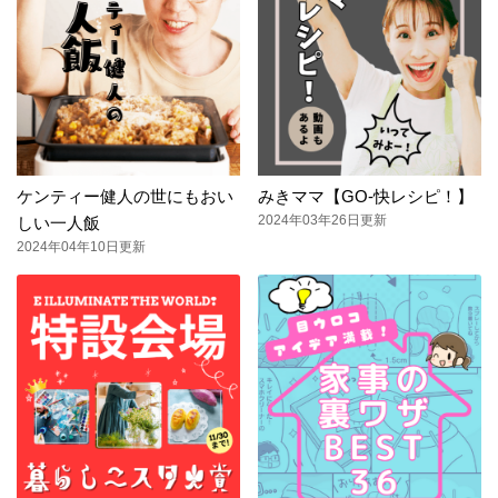
ケンティー健人の世にもおい
みきママ【GO-快レシピ！】
2024年03年26日更新
しい一人飯
2024年04年10日更新