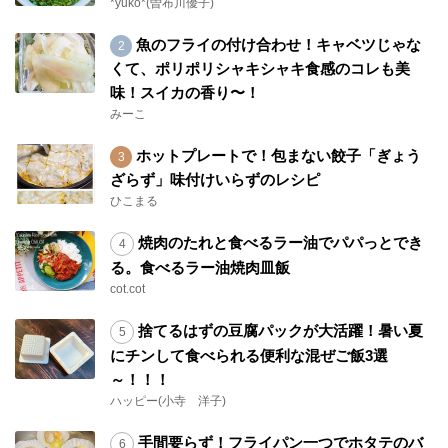
*yuko*(曽布川優子)
魚のフライの付け合わせ！キャベツじゃな
くて、ポリポリシャキシャキ食感のコレも美
味！スイカの香り〜！
みーこ
ホットプレートで！包まない餃子「ぎょう
ざらず」味付けいらずのレシピ
ひこまる
焼肉のたれと食べるラー油でパパっとでき
る。食べるラー油焼肉皿飯
cot.cot
捨てるはずの豆腐パックが大活躍！暑い夏
にチンして食べられる便利な混ぜご飯3選
～！！！
ハッピー(小寺 洋子)
手間要らず！フライパン一つでホタテのバ