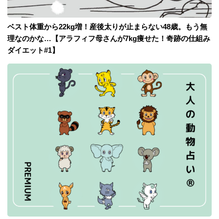
ベスト体重から22kg増！産後太りが止まらない48歳。もう無
理なのかな…【アラフィフ母さんが7kg痩せた！奇跡の仕組み
ダイエット#1】