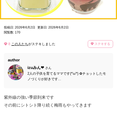
投稿日: 2026年6月2日
更新日: 2026年6月2日
閲覧数: 170
8
この人たち
がステキしました
ステキする
author
izuみん❤
さん
2人の子供を育てるママです(*'ω'*) ✿チョットしたモ
ノづくりが好きです...
紫外線の強い季節到来です
その前にシトシト降り続く梅雨もやってきます