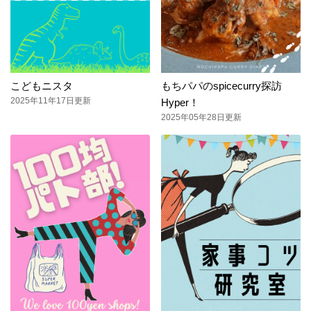
こどもニスタ
もちパパのspicecurry探訪
2025年11年17日更新
Hyper！
2025年05年28日更新