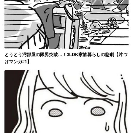
とうとう汚部屋の限界突破…！3LDK家族暮らしの悲劇【片づ
けマンガ#1】