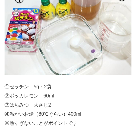
①ゼラチン 5g：2袋
②ポッカレモン 60ml
③はちみつ 大さじ2
④温かいお湯（80℃ぐらい）400ml
※熱すぎないことがポイントです