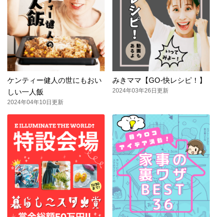
ケンティー健人の世にもおい
みきママ【GO-快レシピ！】
2024年03年26日更新
しい一人飯
2024年04年10日更新