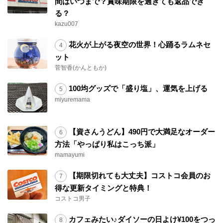
間はいつまで？賞味期限を過ぎても返品でき
る？
kazu007
花火が上がる夜空の世界！心踊るラムネセ
ット
菅智香(かんともか)
100均グッズで「盛り塩」、運気を上げる
miyuremama
【資さんうどん】490円で大満足なオーダー
方法「やっぱり私はこっち派」
mamayumi
【期限切れても大丈夫】コストコ会員のお
得な更新タイミングと特典！
コストコ男子
カフェみたい♪ダイソーの日よけ¥100をつっ