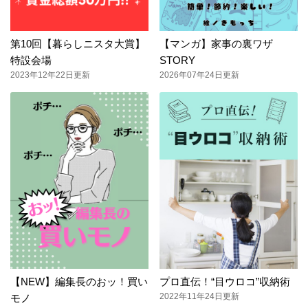
第10回【暮らしニスタ大賞】
【マンガ】家事の裏ワザ
特設会場
STORY
2023年12年22日更新
2026年07年24日更新
【NEW】編集長のおッ！買い
プロ直伝！“目ウロコ”収納術
2022年11年24日更新
モノ