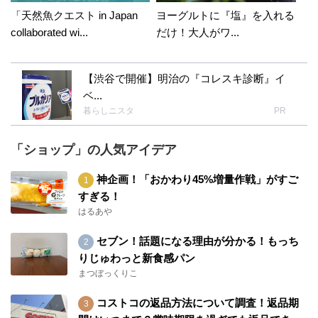
「天然魚クエスト in Japan
ヨーグルトに『塩』を入れる
collaborated wi...
だけ！大人がワ...
【渋谷で開催】明治の『コレスキ診断』イ
ベ...
暮らしニスタ
PR
「ショップ」の人気アイデア
神企画！「おかわり45%増量作戦」がすご
すぎる！
はるあや
セブン！話題になる理由が分かる！もっち
りじゅわっと新食感パン
まつぼっくりこ
コストコの返品方法について調査！返品期