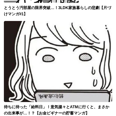
とうとう汚部屋の限界突破…！3LDK家族暮らしの悲劇【片づ
けマンガ#1】
待ちに待った「給料日」！意気揚々とATMに行くと、まさか
の出来事が…！？【お金ビギナーの貯蓄マンガ】