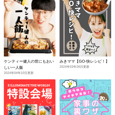
ケンティー健人の世にもおい
みきママ【GO-快レシピ！】
2024年03年26日更新
しい一人飯
2024年04年10日更新