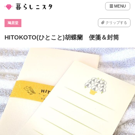
MENU
クリップする
鳩居堂
HITOKOTO(ひとこと)胡蝶蘭 便箋＆封筒