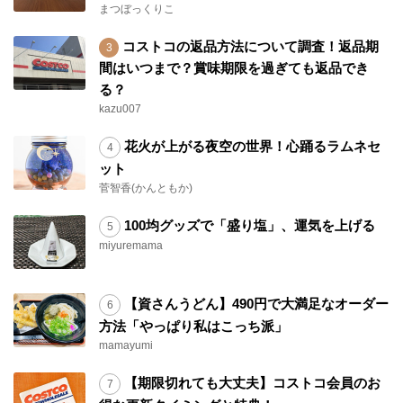
まつぼっくりこ
コストコの返品方法について調査！返品期
間はいつまで？賞味期限を過ぎても返品でき
る？
kazu007
花火が上がる夜空の世界！心踊るラムネセ
ット
菅智香(かんともか)
100均グッズで「盛り塩」、運気を上げる
miyuremama
【資さんうどん】490円で大満足なオーダー
方法「やっぱり私はこっち派」
mamayumi
【期限切れても大丈夫】コストコ会員のお