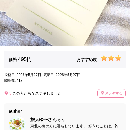
495円
価格
おすすめ度
投稿日: 2026年5月27日
更新日: 2026年5月27日
閲覧数: 417
3
この人たち
がステキしました
ステキする
author
旅人ゆ〜さん
さん
東北の南の方に暮らしています。 好きなことは、釣