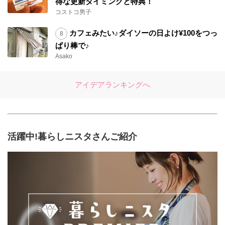
得な更新タイミングと特典！
コストコ男子
カフェみたい♪ダイソーの日よけ¥100をつっ
ぱり棒で♪
Asako
アイデアランキングへ
活躍中!暮らしニスタさんご紹介