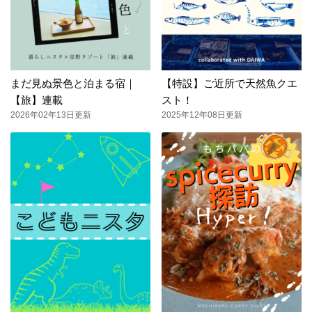
まだ見ぬ景色と泊まる宿｜
【特設】ご近所で天然魚クエ
【旅】連載
スト！
2026年02年13日更新
2025年12年08日更新