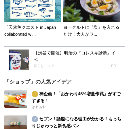
「天然魚クエスト in Japan
ヨーグルトに『塩』を入れる
collaborated wi...
だけ！大人がワ...
【渋谷で開催】明治の『コレスキ診断』イ
ベ...
暮らしニスタ
PR
「ショップ」の人気アイデア
神企画！「おかわり45%増量作戦」がすご
すぎる！
はるあや
セブン！話題になる理由が分かる！もっち
りじゅわっと新食感パン