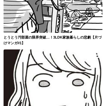
とうとう汚部屋の限界突破…！3LDK家族暮らしの悲劇【片づ
けマンガ#1】