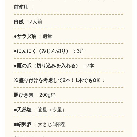
前使用
：
白飯
：2人前
●サラダ油
：適量
●にんにく（みじん切り）
：3片
●鷹の爪（切り込みを入れる）
：2本
※盛り付けを考慮して2本！1本でもOK
：
豚ひき肉
：200g程
■天然塩
：適量（少量）
■紹興酒
：大さじ1杯程