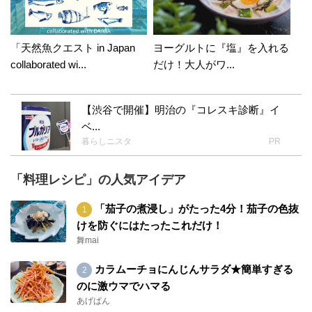
「天然魚クエスト in Japan
ヨーグルトに『塩』を入れる
collaborated wi...
だけ！大人がワ...
【渋谷で開催】明治の『コレスキ診断』イ
ベ...
暮らしニスタ
PR
「料理レシピ」の人気アイデア
「茄子の煮浸し」がたった4分！茄子の色抜
けを防ぐにはたったこれだけ！
舞mai
カラムーチョにんじんサラダ★簡単すぎる
のに激ウマでハマる
あげぱん