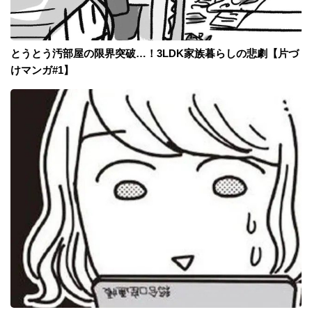
とうとう汚部屋の限界突破…！3LDK家族暮らしの悲劇【片づ
けマンガ#1】