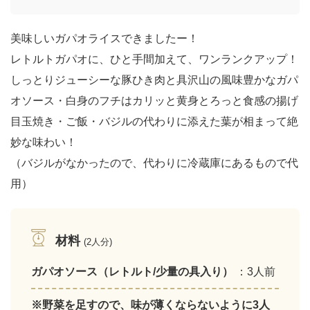
美味しいガパオライスできましたー！
レトルトガパオに、ひと手間加えて、ワンランクアップ！
しっとりジューシーな豚ひき肉と具沢山の風味豊かなガパ
オソース・白身のフチはカリッと黄身とろっと食感の揚げ
目玉焼き・ご飯・バジルの代わりに添えた葉が相まって絶
妙な味わい！
（バジルがなかったので、代わりに冷蔵庫にあるもので代
用）
材料
(2人分)
ガパオソース（レトルト/少量の具入り）
：3人前
※野菜を足すので、味が薄くならないように3人