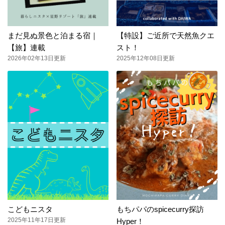
まだ見ぬ景色と泊まる宿｜
【特設】ご近所で天然魚クエ
【旅】連載
スト！
2026年02年13日更新
2025年12年08日更新
こどもニスタ
もちパパのspicecurry探訪
2025年11年17日更新
Hyper！