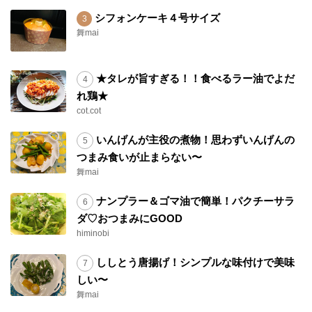
シフォンケーキ４号サイズ
舞mai
★タレが旨すぎる！！食べるラー油でよだ
れ鶏★
cot.cot
いんげんが主役の煮物！思わずいんげんの
つまみ食いが止まらない〜
舞mai
ナンプラー＆ゴマ油で簡単！パクチーサラ
ダ♡おつまみにGOOD
himinobi
ししとう唐揚げ！シンプルな味付けで美味
しい〜
舞mai