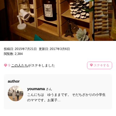
投稿日: 2015年7月21日
更新日: 2017年3月6日
閲覧数: 2,384
9
この人たち
がステキしました
ステキする
author
youmama
さん
こんにちは ゆうままです。 そだちざかりの小学生
のママです。お菓子...