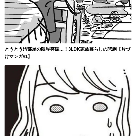
とうとう汚部屋の限界突破…！3LDK家族暮らしの悲劇【片づ
けマンガ#1】