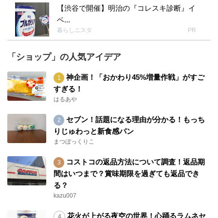
【渋谷で開催】明治の『コレスキ診断』イ
ベ...
暮らしニスタ
PR
「ショップ」の人気アイデア
神企画！「おかわり45%増量作戦」がすご
すぎる！
はるあや
セブン！話題になる理由が分かる！もっち
りじゅわっと新食感パン
まつぼっくりこ
コストコの返品方法について調査！返品期
間はいつまで？賞味期限を過ぎても返品でき
る？
kazu007
花火が上がる夜空の世界！心踊るラムネセ