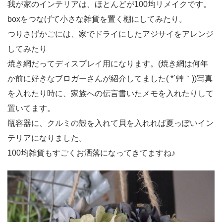
我が家のインテリアは、ほとんどが100均リメイクです。
boxをつなげて小さな雑貨を置く棚にしてみたり。
つりさげかごには、家でドライにしたアジサイをアレンジ
してみたり
焼き網だってディスプレイ用になります。(焼き網は何年
か前に好きなブロガーさんが紹介してました( *´艸｀))写真
を入れたり時に、家族への伝言書いたメモを入れたりして
置いてます。
瓶容器に、クルミの殻を入れて貝を入れれば夏っぽいイン
テリアになりました。
100均雑貨もすごくお洒落になってきてますね♪