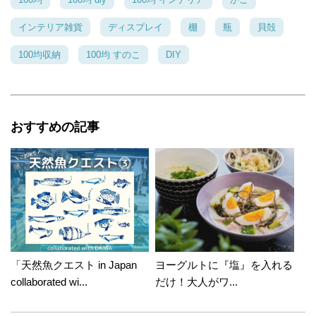
インテリア雑貨
ディスプレイ
棚
瓶
貝殻
100均収納
100均 すのこ
DIY
おすすめの記事
「天然魚クエスト in Japan
ヨーグルトに『塩』を入れる
collaborated wi...
だけ！大人がワ...