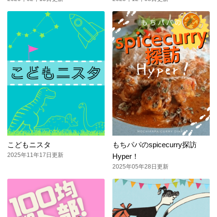
こどもニスタ
もちパパのspicecurry探訪
2025年11年17日更新
Hyper！
2025年05年28日更新