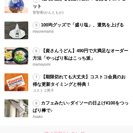
ット
菅智香(かんともか)
100均グッズで「盛り塩」、運気を上げる
miyuremama
【資さんうどん】490円で大満足なオーダー
方法「やっぱり私はこっち派」
mamayumi
【期限切れても大丈夫】コストコ会員のお
得な更新タイミングと特典！
コストコ男子
カフェみたい♪ダイソーの日よけ¥100をつっ
ぱり棒で♪
Asako