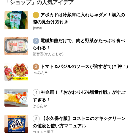
「ショップ」の人気アイデア
アボカドは冷蔵庫に入れちゃダメ！購入の
際の見分け方付き
舞mai
電磁加熱だけで、肉と野菜がたっぷり食べ
られる！
菅智香(かんともか)
トマト＆バジルのソースが旨すぎて( *´艸｀)
izuみん❤
神企画！「おかわり45%増量作戦」がすご
すぎる！
はるあや
【永久保存版】コストコのオキシクリーン
の値段と使い方マニュアル
コストコ男子