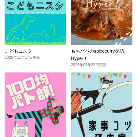
こどもニスタ
もちパパのspicecurry探訪
2025年11年17日更新
Hyper！
2025年05年28日更新