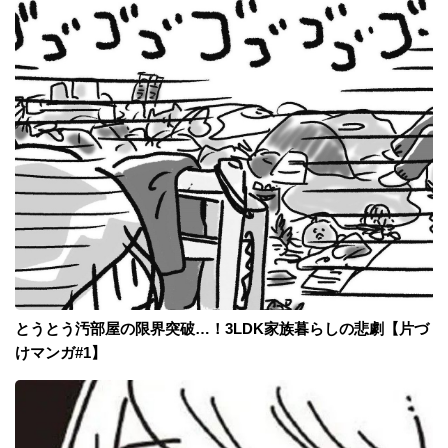
とうとう汚部屋の限界突破…！3LDK家族暮らしの悲劇【片づ
けマンガ#1】