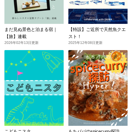
まだ見ぬ景色と泊まる宿｜
【特設】ご近所で天然魚クエ
【旅】連載
スト！
2026年02年13日更新
2025年12年08日更新
こどもニスタ
もちパパのspicecurry探訪