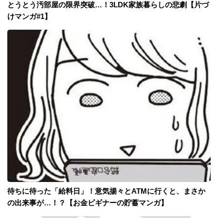
とうとう汚部屋の限界突破…！3LDK家族暮らしの悲劇【片づ
けマンガ#1】
待ちに待った「給料日」！意気揚々とATMに行くと、まさか
の出来事が…！？【お金ビギナーの貯蓄マンガ】