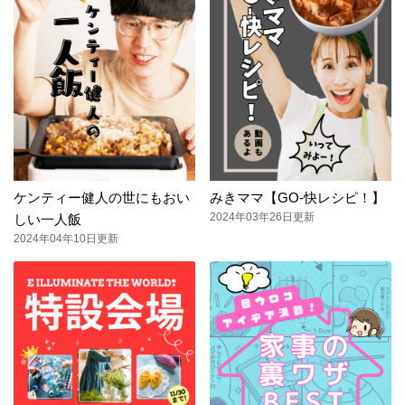
ケンティー健人の世にもおい
みきママ【GO-快レシピ！】
2024年03年26日更新
しい一人飯
2024年04年10日更新