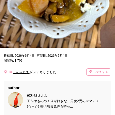
投稿日: 2026年6月4日
更新日: 2026年6月4日
閲覧数: 1,707
10
この人たち
がステキしました
ステキする
author
azuazu
さん
工作やものづくりが好きな、男女2児のママデス
(☆▽☆) 美術教員免許も持っ...