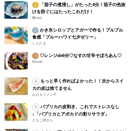
「茄子の煮浸し」がたった4分！茄子の色抜
けを防ぐにはたったこれだけ！
舞mai
かき氷シロップとアガーで作る！プルプル
食感「ブルーハワイ七夕ゼリー」
しらたま
♡レンジde6分♡なすの甘辛そぼろあん♡
Mizuki
もっと早く作ればよかった！！次からスイ
カの皮は捨てません
おおもりメシ子
パプリカの皮剥き、これでストレスなし
♪「パプリカとアボカドの彩りサラダ」
ともこ姉さん