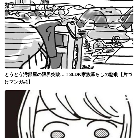
とうとう汚部屋の限界突破…！3LDK家族暮らしの悲劇【片づ
けマンガ#1】