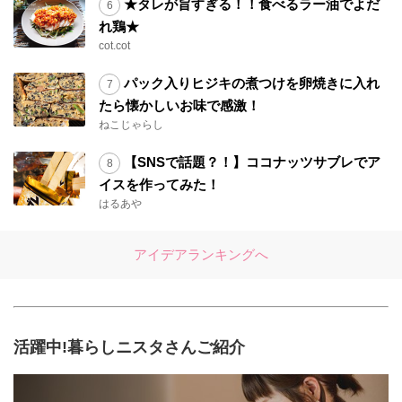
★タレが旨すぎる！！食べるラー油でよだ
れ鶏★
cot.cot
パック入りヒジキの煮つけを卵焼きに入れ
たら懐かしいお味で感激！
ねこじゃらし
【SNSで話題？！】ココナッツサブレでア
イスを作ってみた！
はるあや
アイデアランキングへ
活躍中!暮らしニスタさんご紹介