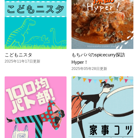
こどもニスタ
もちパパのspicecurry探訪
2025年11年17日更新
Hyper！
2025年05年28日更新