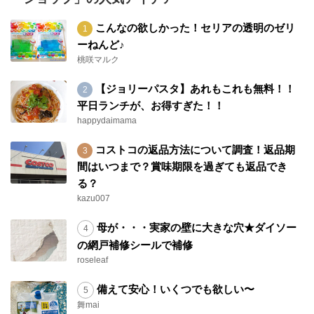
こんなの欲しかった！セリアの透明のゼリ
ーねんど♪
桃咲マルク
【ジョリーパスタ】あれもこれも無料！！
平日ランチが、お得すぎた！！
happydaimama
コストコの返品方法について調査！返品期
間はいつまで？賞味期限を過ぎても返品でき
る？
kazu007
母が・・・実家の壁に大きな穴★ダイソー
の網戸補修シールで補修
roseleaf
備えて安心！いくつでも欲しい〜
舞mai