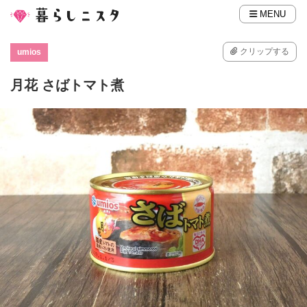
MENU
クリップする
umios
月花 さばトマト煮