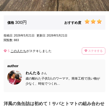
300円
価格
おすすめ度
投稿日: 2026年5月21日
更新日: 2026年5月21日
閲覧数: 883
5
この人たち
がステキしました
ステキする
author
わんたる
さん
歳の離れた子供3人のワーママ。簡単工程で洗い物が
少なく、時短でつくれ...
洋風の魚缶詰は初めて！サバとトマトの組み合わせ