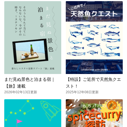
まだ見ぬ景色と泊まる宿｜
【特設】ご近所で天然魚クエ
【旅】連載
スト！
2026年02年13日更新
2025年12年08日更新