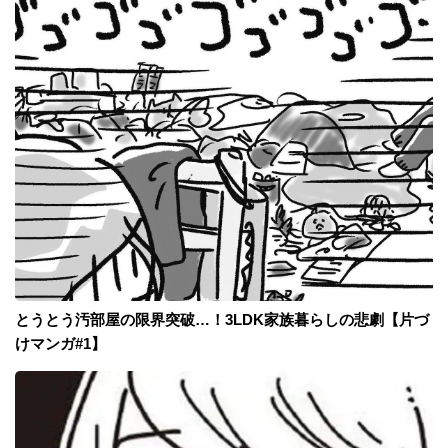
とうとう汚部屋の限界突破…！3LDK家族暮らしの悲劇【片づ
けマンガ#1】