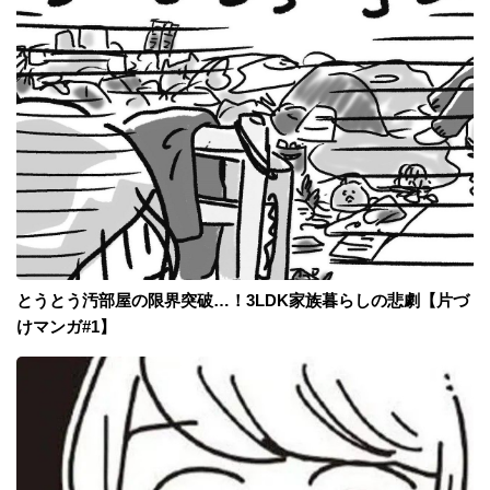
とうとう汚部屋の限界突破…！3LDK家族暮らしの悲劇【片づ
けマンガ#1】