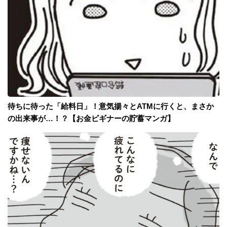
待ちに待った「給料日」！意気揚々とATMに行くと、まさか
の出来事が…！？【お金ビギナーの貯蓄マンガ】