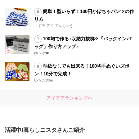
簡単！型いらず！100円かぼちゃパンツの作
り方
コドモ.アイ てんちょう
100均で作る♪収納力抜群✧『バッグインバ
ッグ』作り方アップ♪
ゆぅゆ❤️
型紙なしでも出来る！100均手ぬぐいズボ
ン！10分で完成！
いちご大福
アイデアランキングへ
活躍中!暮らしニスタさんご紹介