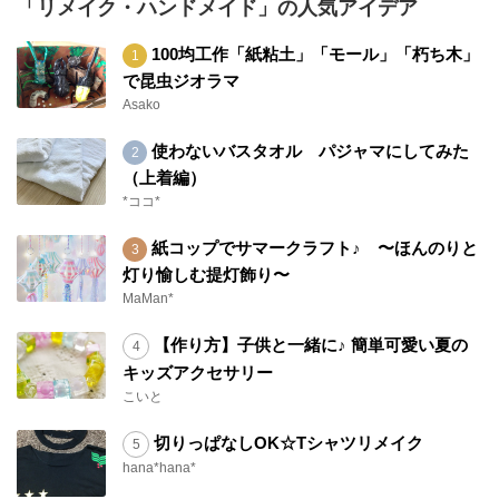
「リメイク・ハンドメイド」の人気アイデア
100均工作「紙粘土」「モール」「朽ち木」
で昆虫ジオラマ
Asako
使わないバスタオル パジャマにしてみた
（上着編）
*ココ*
紙コップでサマークラフト♪ 〜ほんのりと
灯り愉しむ提灯飾り〜
MaMan*
【作り方】子供と一緒に♪ 簡単可愛い夏の
キッズアクセサリー
こいと
切りっぱなしOK☆Tシャツリメイク
hana*hana*